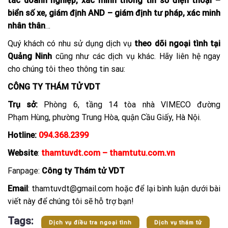
tác doanh nghiệp, xác minh thông tin số điện thoại –
biển số xe, giám định AND – giám định tư pháp, xác minh
nhân thân
…
Quý khách có nhu sử dụng dịch vụ
theo dõi ngoại tình tại
Quảng Ninh
cũng như các dịch vụ khác. Hãy liên hệ ngay
cho chúng tôi theo thông tin sau:
CÔNG TY THÁM TỬ VDT
Trụ sở:
Phòng 6, tầng 14 tòa nhà VIMECO đường
Phạm Hùng, phường Trung Hòa, quận Cầu Giấy, Hà Nội.
Hotline:
094.368.2399
Website
:
thamtuvdt.com – thamtutu.com.vn
Fanpage:
Công ty Thám tử VDT
Email
: thamtuvdt@gmail.com hoặc để lại bình luận dưới bài
viết này để chúng tôi sẽ hỗ trợ bạn!
Tags:
Dịch vụ điều tra ngoại tình
Dịch vụ thám tử