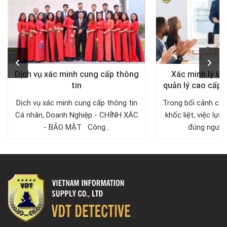
Dịch vụ xác minh cung cấp thông
Xác minh lý lịc
tin
quản lý cao cấp 
Dịch vụ xác minh cung cấp thông tin
Trong bối cảnh cạn
Cá nhân, Doanh Nghiệp - CHÍNH XÁC
khốc liệt, việc lự
- BẢO MẬT Công...
đúng người v