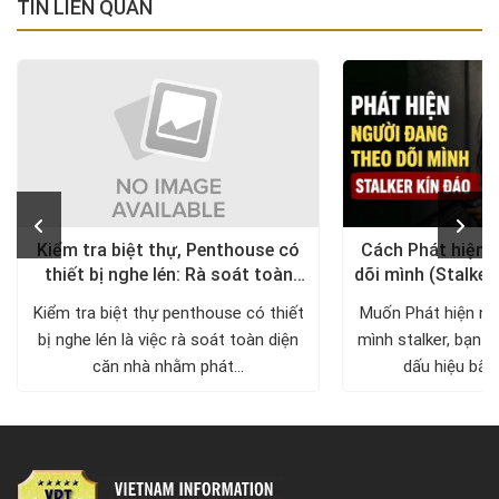
TIN LIÊN QUAN
Kiểm tra biệt thự, Penthouse có
Cách Phát hiện 
thiết bị nghe lén: Rà soát toàn
dõi mình (Stalker
diện, trả lại không gian riêng tư
xử lý a
Kiểm tra biệt thự penthouse có thiết
Muốn Phát hiện ng
bị nghe lén là việc rà soát toàn diện
mình stalker, bạn c
căn nhà nhằm phát...
dấu hiệu bất 