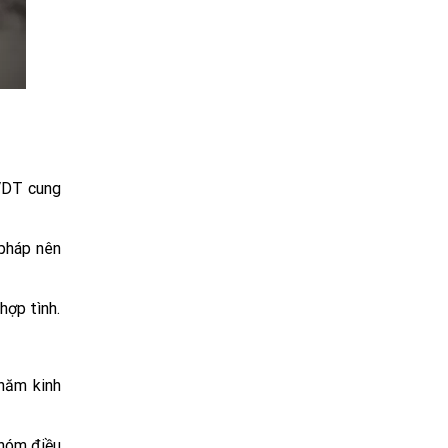
 VDT cung
 pháp nên
hợp tình.
 năm kinh
nhóm điều