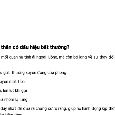
 thân có dấu hiệu bất thường?
 mối quan hệ tình ái ngoài luồng, mà còn bở lḑng về sự thay đổ
 cáu gắt, thường xuyên đóng cửa phòng.
xuyên mất tiền.
, lén lút khi gọi.
ia nhóm lạ lưng.
 duy nhất để đưa ra chứng cứ rõ ràng, giúp họ hành động kịp thờ
iểm tiềm tàng.