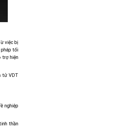
Từ việc bị
 pháp tối
 trợ hiện
ám tử VDT
về nghiệp
tinh thần