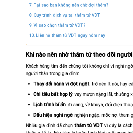
Tại sao bạn không nên chờ đợi thêm?
Quy trình dịch vụ tại thám tử VDT
Vì sao chọn thám tử VDT?
Liên hệ thám tử VDT ngay hôm nay
Khi nào nên nhờ thám tử theo dõi người
Khách hàng tìm đến chúng tôi không chỉ vì nghi ngờ
người thân trong gia đình:
Thay đổi hành vi đột ngột
: trở nên ít nói, hay
Chi tiêu bất hợp lý
: vay mượn nặng lãi, thường 
Lịch trình bí ẩn
: đi sáng, về khuya, đổi điện thoại
Dấu hiệu nghi ngờ
: nghiện ngập, mốc nợ, tham g
Nhiều gia đình đã chọn
thám tử VDT
vì đây là cách
thiệp y tế, trị liệu tâm lý hoặc tách khỏi mối nguy h