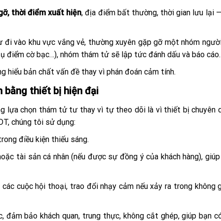
gỡ, thời điểm xuất hiện
, địa điểm bất thường, thời gian lưu lại 
hư đi vào khu vực vắng vẻ, thường xuyên gặp gỡ một nhóm người
 tụ điểm cờ bạc…), nhóm thám tử sẽ lập tức đánh dấu và báo cáo.
ng hiểu bản chất vấn đề thay vì phán đoán cảm tính.
bằng thiết bị hiện đại
 lựa chọn thám tử tư thay vì tự theo dõi là vì thiết bị chuyên 
DT, chúng tôi sử dụng:
trong điều kiện thiếu sáng.
hoặc tài sản cá nhân (nếu được sự đồng ý của khách hàng), giúp
ại các cuộc hội thoại, trao đổi nhạy cảm nếu xảy ra trong không 
c, đảm bảo khách quan, trung thực, không cắt ghép, giúp bạn có