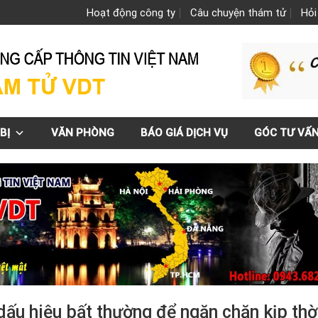
Hoạt động công ty
Câu chuyện thám tử
Hỏi
BỊ
VĂN PHÒNG
BÁO GIÁ DỊCH VỤ
GÓC TƯ VẤ
dấu hiệu bất thường để ngăn chặn kịp thờ