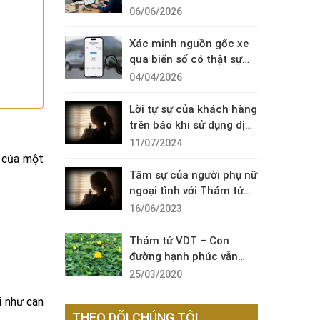
Diện Cuộc Gọi Đáng Ngờ
06/06/2026
Xác minh nguồn gốc xe
qua biển số có thật sự
cần thiết?
04/04/2026
Lời tự sự của khách hàng
trên báo khi sử dụng dịch
vụ thám tử sài gòn VDT
11/07/2024
i của một
Tâm sự của người phụ nữ
ngoại tình với Thám tử
VDT
16/06/2023
Thám tử VDT – Con
đường hạnh phúc vẫn
còn đó !
25/03/2020
i như can
THEO DÕI CHÚNG TÔI