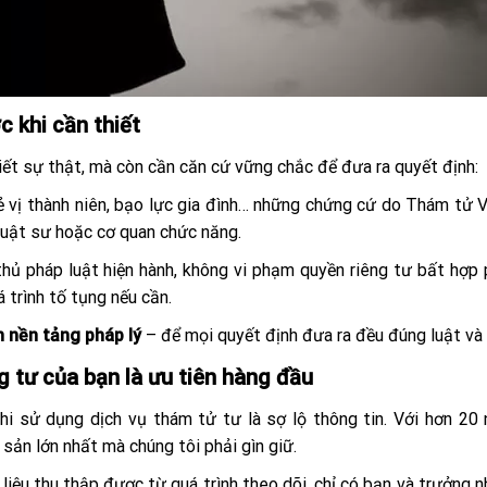
c khi cần thiết
iết sự thật, mà còn cần căn cứ vững chắc để đưa ra quyết định:
 trẻ vị thành niên, bạo lực gia đình… những chứng cứ do Thám tử
 luật sư hoặc cơ quan chức năng.
 thủ pháp luật hiện hành, không vi phạm quyền riêng tư bất hợp
 trình tố tụng nếu cần.
n nền tảng pháp lý
– để mọi quyết định đưa ra đều đúng luật và 
g tư của bạn là ưu tiên hàng đầu
hi sử dụng dịch vụ thám tử tư là sợ lộ thông tin. Với hơn 20
 sản lớn nhất mà chúng tôi phải gìn giữ.
liệu thu thập được từ quá trình theo dõi, chỉ có bạn và trưởng 