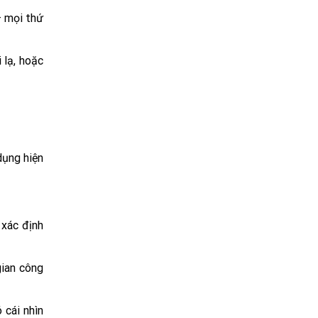
— mọi thứ
 lạ, hoặc
dụng hiện
 xác định
gian công
 cái nhìn