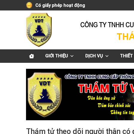
Skip
Có giấy phép hoạt động
to
content
GIỚI THIỆU
DỊCH VỤ
THIẾT 
Thám tử theo dõi người thân có 