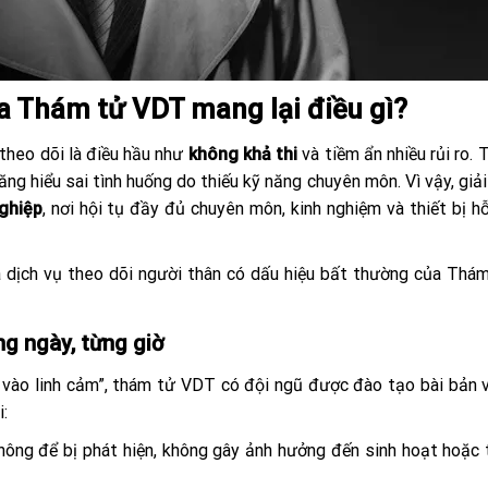
ủa Thám tử VDT mang lại điều gì?
 theo dõi là điều hầu như
không khả thi
và tiềm ẩn nhiều rủi ro. 
ng hiểu sai tình huống do thiếu kỹ năng chuyên môn. Vì vậy, giải
ghiệp
, nơi hội tụ đầy đủ chuyên môn, kinh nghiệm và thiết bị hỗ
mà dịch vụ theo dõi người thân có dấu hiệu bất thường của Th
ừng ngày, từng giờ
 vào linh cảm”, thám tử VDT có đội ngũ được đào tạo bài bản 
i:
ông để bị phát hiện, không gây ảnh hưởng đến sinh hoạt hoặc 