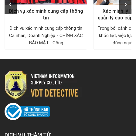
Dịch vụ xác minh cung cấp thông
Xác minh lý lịc
tin
quản lý cao cấp 
Dịch vụ xác minh cung cấp thông tin
Trong bối cảnh cạn
Cá nhân, Doanh Nghiệp - CHÍNH XÁC
khốc liệt, việc lự
- BẢO MẬT Công...
đúng người v
DỊCH VỤ THÁM TỬ