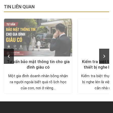
TIN LIÊN QUAN
Tư vấn bảo mật thông tin cho gia
Kiểm tra biệt th
đình giàu có
thiết bị nghe lé
diện, trả lại khô
Một gia đình doanh nhân bỗng nhận
Kiểm tra biệt thự 
ra người ngoài biết quá rõ lịch học
bị nghe lén là việc
của con, nơi ở riêng...
căn nhà nh