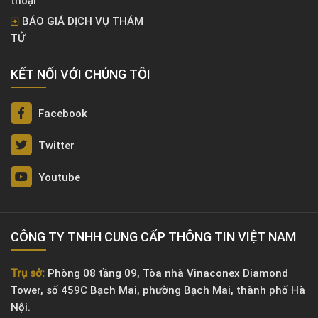
Dịch vụ xác minh biển số
Dịch vụ dò tìm thiết bị
xe
nghe lén định vị camera
Dịch vụ xác minh số điện
Dịch vụ giám định ADN
thoại
BÁO GIÁ DỊCH VỤ THÁM
TỬ
KẾT NỐI VỚI CHÚNG TÔI
Facebook
Twitter
Youtube
CÔNG TY TNHH CUNG CẤP THÔNG TIN VIỆT NAM