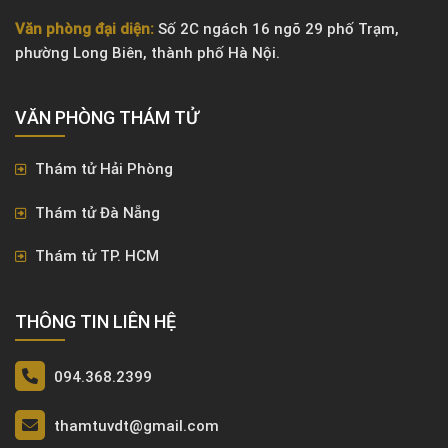
Trụ sở:
Phòng 08 tầng 09, Tòa nhà Vinaconex Diamond
Tower, số 459C Bạch Mai, phường Bạch Mai, thành phố Hà
Nội.
Văn phòng đại diện:
Số 2C ngách 16 ngõ 29 phố Trạm,
phường Long Biên, thành phố Hà Nội.
VĂN PHÒNG ​THÁM TỬ
Thám tử Hải Phòng
Thám tử Đà Nẵng
Thám tử TP. HCM
THÔNG TIN LIÊN HỆ