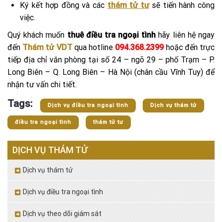
Ký kết hợp đồng và các
thám tử tư
sẽ tiến hành công
việc.
Quý khách muốn
thuê điều tra ngoại tình
hãy liên hệ ngay
đến
Thám tử VDT
qua hotline
094.368.2399
hoặc đến trực
tiếp địa chỉ văn phòng tại số 24 – ngõ 29 – phố Trạm – P.
Long Biên – Q. Long Biên – Hà Nội (chân cầu Vĩnh Tuy) để
nhận tư vấn chi tiết.
Tags:
Dịch vụ điều tra ngoại tình
Dịch vụ thám tử
điều tra ngoại tình
thám tử tư
DỊCH VỤ THÁM TỬ
Dịch vụ thám tử
Dịch vụ điều tra ngoại tình
Dịch vụ theo dõi giám sát