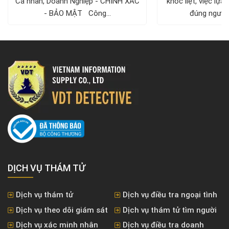
Cá nhân, Doanh Nghiệp - CHÍNH XÁC
khốc liệt, việc lự
- BẢO MẬT Công...
đúng người v
DỊCH VỤ THÁM TỬ
Dịch vụ thám tử
Dịch vụ điều tra ngoại tình
Dịch vụ theo dõi giám sát
Dịch vụ thám tử tìm người
Dịch vụ xác minh nhân
Dịch vụ điều tra doanh