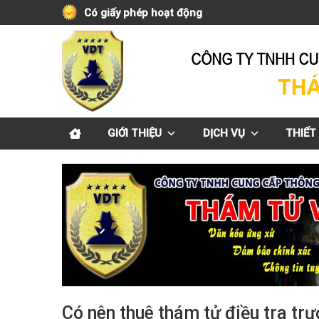
Skip
Có giấy phép hoạt động
to
content
GIỚI THIỆU
DỊCH VỤ
THIẾT 
Có nên thuê thám tử điều tra tr