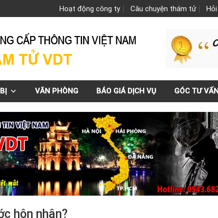
Hoạt động công ty
Câu chuyện thám tử
Hỏi
BỊ
VĂN PHÒNG
BÁO GIÁ DỊCH VỤ
GÓC TƯ VẤ
ước hôn nhân?