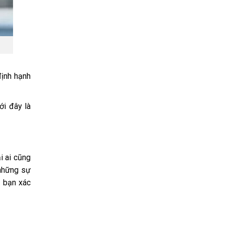
định hạnh
ới đây là
i ai cũng
 những sự
p bạn xác