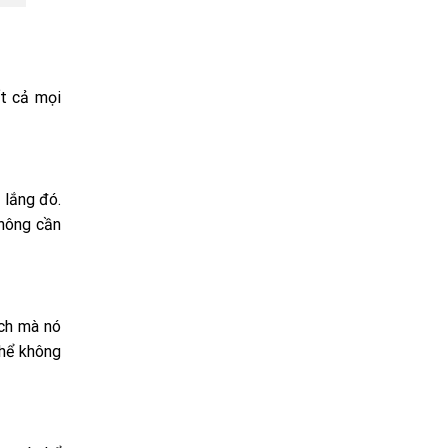
ất cả mọi
 lắng đó.
không cần
ích mà nó
thể không