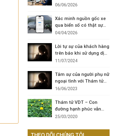
Diện Cuộc Gọi Đáng Ngờ
06/06/2026
Xác minh nguồn gốc xe
qua biển số có thật sự
cần thiết?
04/04/2026
Lời tự sự của khách hàng
trên báo khi sử dụng dịch
vụ thám tử sài gòn VDT
11/07/2024
Tâm sự của người phụ nữ
ngoại tình với Thám tử
VDT
16/06/2023
Thám tử VDT – Con
đường hạnh phúc vẫn
còn đó !
25/03/2020
THEO DÕI CHÚNG TÔI