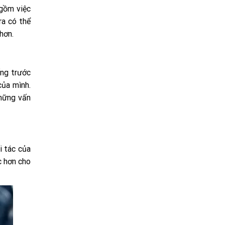
 gồm việc
ra có thể
hơn.
ống trước
của mình.
những vấn
i tác của
c hơn cho