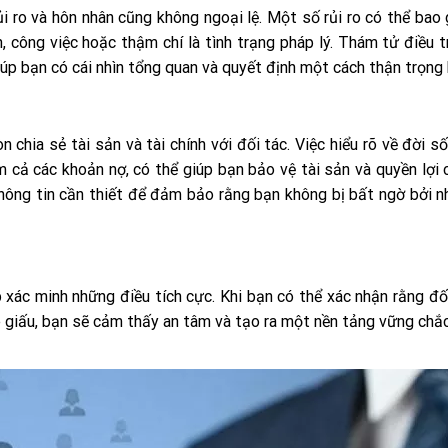
i ro và hôn nhân cũng không ngoại lệ. Một số rủi ro có thể bao
, công việc hoặc thậm chí là tình trạng pháp lý. Thám tử điều t
iúp bạn có cái nhìn tổng quan và quyết định một cách thận trọng 
 chia sẻ tài sản và tài chính với đối tác. Việc hiểu rõ về đời s
m cả các khoản nợ, có thể giúp bạn bảo vệ tài sản và quyền lợi 
hông tin cần thiết để đảm bảo rằng bạn không bị bất ngờ bởi 
 xác minh những điều tích cực. Khi bạn có thể xác nhận rằng đố
e giấu, bạn sẽ cảm thấy an tâm và tạo ra một nền tảng vững chắ