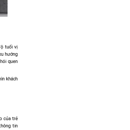
ộ tuổi vị
 xu hướng
thói quen
hìn khách
o của trẻ
thông tin