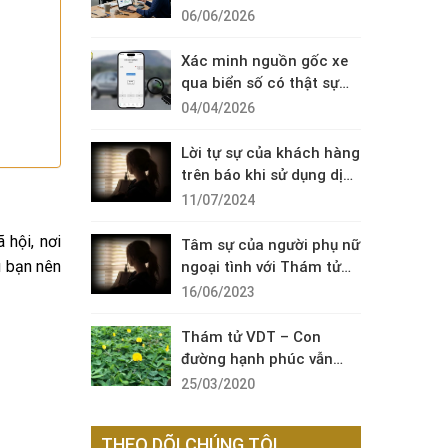
Diện Cuộc Gọi Đáng Ngờ
06/06/2026
Xác minh nguồn gốc xe
qua biển số có thật sự
cần thiết?
04/04/2026
Lời tự sự của khách hàng
trên báo khi sử dụng dịch
vụ thám tử sài gòn VDT
11/07/2024
 hội, nơi
Tâm sự của người phụ nữ
u bạn nên
ngoại tình với Thám tử
VDT
16/06/2023
Thám tử VDT – Con
đường hạnh phúc vẫn
còn đó !
25/03/2020
THEO DÕI CHÚNG TÔI