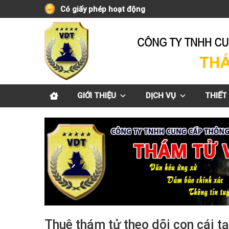
Skip
Có giấy phép hoạt động
to
content
GIỚI THIỆU
DỊCH VỤ
THIẾT 
Thuê thám tử theo dõi con cái tạ