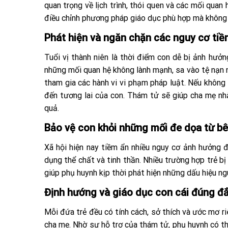
quan trọng về lịch trình, thói quen và các mối qua
điều chỉnh phương pháp giáo dục phù hợp mà không t
Phát hiện và ngăn chặn các nguy cơ tiề
Tuổi vị thành niên là thời điểm con dễ bị ảnh hưở
những mối quan hệ không lành mạnh, sa vào tệ nạn n
tham gia các hành vi vi phạm pháp luật. Nếu không
đến tương lai của con. Thám tử sẽ giúp cha mẹ nh
quả.
Bảo vệ con khỏi những mối đe dọa từ b
Xã hội hiện nay tiềm ẩn nhiều nguy cơ ảnh hưởng đ
dụng thể chất và tinh thần. Nhiều trường hợp trẻ b
giúp phụ huynh kịp thời phát hiện những dấu hiệu n
Định hướng và giáo dục con cái đúng đ
Mỗi đứa trẻ đều có tính cách, sở thích và ước mơ ri
cha mẹ. Nhờ sự hỗ trợ của thám tử, phụ huynh có th