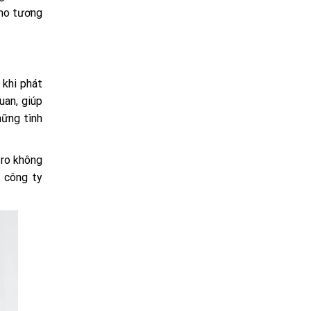
cho tương
 khi phát
uan, giúp
hững tình
 ro không
t công ty