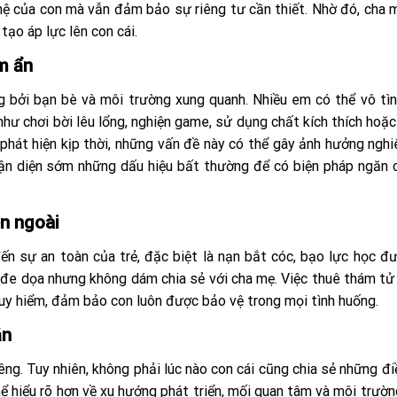
n hệ của con mà vẫn đảm bảo sự riêng tư cần thiết. Nhờ đó, cha 
ạo áp lực lên con cái.
m ẩn
ng bởi bạn bè và môi trường xung quanh. Nhiều em có thể vô tìn
hư chơi bời lêu lổng, nghiện game, sử dụng chất kích thích hoặc
 phát hiện kịp thời, những vấn đề này có thể gây ảnh hưởng ngh
ận diện sớm những dấu hiệu bất thường để có biện pháp ngăn 
ên ngoài
ến sự an toàn của trẻ, đặc biệt là nạn bắt cóc, bạo lực học đ
ị đe dọa nhưng không dám chia sẻ với cha mẹ. Việc thuê thám tử
guy hiểm, đảm bảo con luôn được bảo vệ trong mọi tình huống.
ắn
êng. Tuy nhiên, không phải lúc nào con cái cũng chia sẻ những đi
ể hiểu rõ hơn về xu hướng phát triển, mối quan tâm và môi trườ