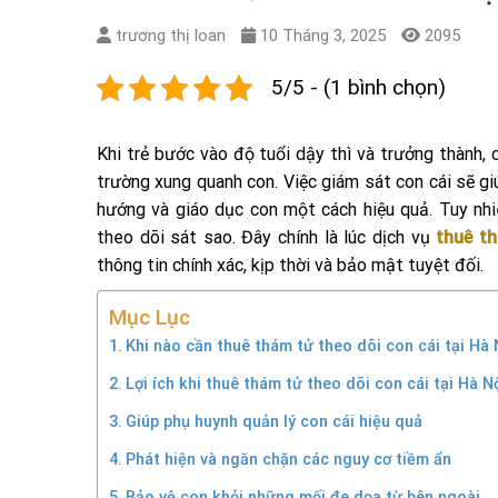
trương thị loan
10 Tháng 3, 2025
2095
5/5 - (1 bình chọn)
Khi trẻ bước vào độ tuổi dậy thì và trưởng thành,
trường xung quanh con. Việc giám sát con cái sẽ g
hướng và giáo dục con một cách hiệu quả. Tuy nhi
theo dõi sát sao. Đây chính là lúc dịch vụ
thuê th
thông tin chính xác, kịp thời và bảo mật tuyệt đối.
Mục Lục
Khi nào cần thuê thám tử theo dõi con cái tại Hà 
Lợi ích khi thuê thám tử theo dõi con cái tại Hà N
Giúp phụ huynh quản lý con cái hiệu quả
Phát hiện và ngăn chặn các nguy cơ tiềm ẩn
Bảo vệ con khỏi những mối đe dọa từ bên ngoài