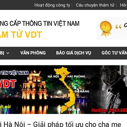
Hoạt động công ty
Câu chuyện thám tử
Hỏi
BỊ
VĂN PHÒNG
BÁO GIÁ DỊCH VỤ
GÓC TƯ VẤ
i Hà Nội – Giải pháp tối ưu cho cha mẹ