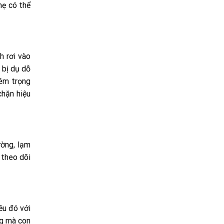
mẹ có thể
h rơi vào
 bị dụ dỗ
iêm trọng
chặn hiệu
ường, lạm
 theo dõi
ều đó với
ng mà con