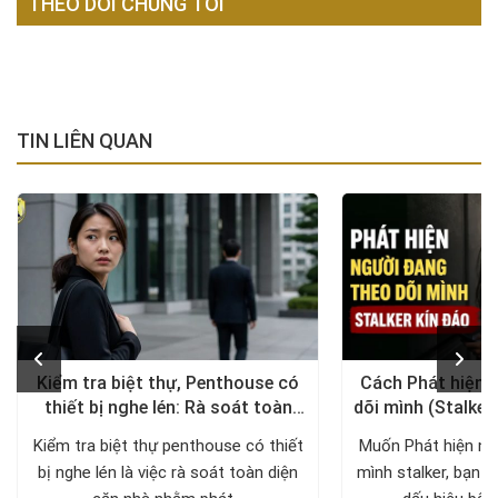
THEO DÕI CHÚNG TÔI
TIN LIÊN QUAN
Kiểm tra biệt thự, Penthouse có
Cách Phát hiện 
thiết bị nghe lén: Rà soát toàn
dõi mình (Stalker
diện, trả lại không gian riêng tư
xử lý a
Kiểm tra biệt thự penthouse có thiết
Muốn Phát hiện ng
bị nghe lén là việc rà soát toàn diện
mình stalker, bạn c