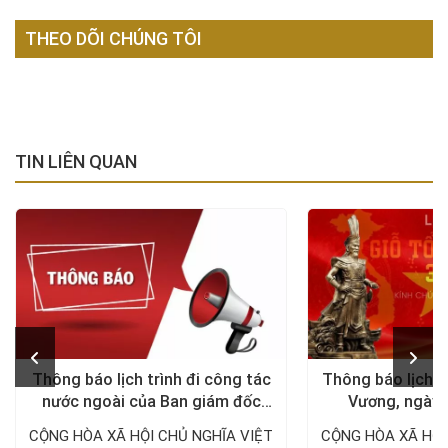
THEO DÕI CHÚNG TÔI
TIN LIÊN QUAN
Thông báo lịch trình đi công tác
Thông báo lịch n
nước ngoài của Ban giám đốc
Vương, ngày 
Công ty Thám tử VDT năm 2024
1/5/
CỘNG HÒA XÃ HỘI CHỦ NGHĨA VIỆT
CỘNG HÒA XÃ HỘI