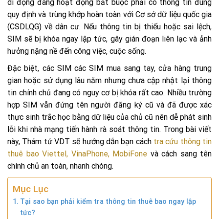
di động đang hoạt động bắt buộc phải có thông tin đúng
quy định và trùng khớp hoàn toàn với Cơ sở dữ liệu quốc gia
(CSDLQG) về dân cư. Nếu thông tin bị thiếu hoặc sai lệch,
SIM sẽ bị khóa ngay lập tức, gây gián đoạn liên lạc và ảnh
hưởng nặng nề đến công việc, cuộc sống.
Đặc biệt, các SIM các SIM mua sang tay, cửa hàng trung
gian hoặc sử dụng lâu năm nhưng chưa cập nhật lại thông
tin chính chủ đang có nguy cơ bị khóa rất cao. Nhiều trường
hợp SIM vẫn đứng tên người đăng ký cũ và đã được xác
thực sinh trắc học bằng dữ liệu của chủ cũ nên dễ phát sinh
lỗi khi nhà mạng tiến hành rà soát thông tin. Trong bài viết
này, Thám tử VDT sẽ hướng dẫn bạn cách
tra cứu thông tin
thuê bao Viettel, VinaPhone, MobiFone
và cách sang tên
chính chủ an toàn, nhanh chóng.
Mục Lục
Tại sao bạn phải kiểm tra thông tin thuê bao ngay lập
tức?