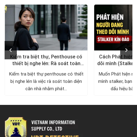
Kiểm tra biệt thự, Penthouse có
Cách Phát hiện 
thiết bị nghe lén: Rà soát toàn
dõi mình (Stalker
diện, trả lại không gian riêng tư
xử lý a
Kiểm tra biệt thự penthouse có thiết
Muốn Phát hiện ng
bị nghe lén là việc rà soát toàn diện
mình stalker, bạn c
căn nhà nhằm phát...
dấu hiệu bất 