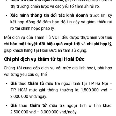
thị trường, chiến lược và các yếu tố tiềm ẩn rủi ro.
Xác minh thông tin đối tác kinh doanh
trước khi ký
kết hợp đồng để đảm bảo độ tin cậy và giảm thiểu rủi
ro tài chính hoặc pháp lý.
Mỗi dịch vụ của Thám Tử VDT đều được thực hiện với tiêu
chí
bảo mật tuyệt đối
,
hiệu quả vượt trội
và
chi phí hợp lý
,
giúp khách hàng tại Hoài Đức an tâm sử dụng.
Chi phí dịch vụ thám tử tại Hoài Đức
Chúng tôi cung cấp dịch vụ với mức giá linh hoạt, phù hợp
với từng yêu cầu cụ thể:
Giá
thuê
thám tử
điều tra ngoại tình tại TP. Hà Nội –
TP. HCM mức
giá
thông thường là: 1.500.000 vnđ –
2.000.000 vnđ/ngày.
Giá
thuê
thám tử
điều tra ngoại tình ở tỉnh khác:
2.500.000 vnđ – 3.000.000 vnđ/ngày.