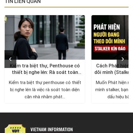
TIN LIÊN QUAN
Kiểm tra biệt thự, Penthouse có
Cách Phát hiện 
thiết bị nghe lén: Rà soát toàn
dõi mình (Stalker
diện, trả lại không gian riêng tư
xử lý a
Kiểm tra biệt thự penthouse có thiết
Muốn Phát hiện ng
bị nghe lén là việc rà soát toàn diện
mình stalker, bạn c
căn nhà nhằm phát...
dấu hiệu bất 