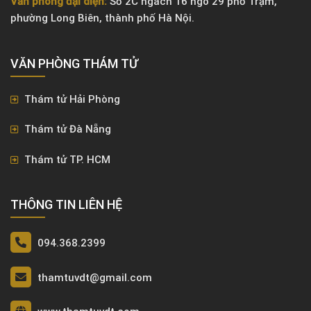
Văn phòng đại diện:
Số 2C ngách 16 ngõ 29 phố Trạm,
phường Long Biên, thành phố Hà Nội.
VĂN PHÒNG ​THÁM TỬ
Thám tử Hải Phòng
Thám tử Đà Nẵng
Thám tử TP. HCM
THÔNG TIN LIÊN HỆ
094.368.2399
thamtuvdt@gmail.com