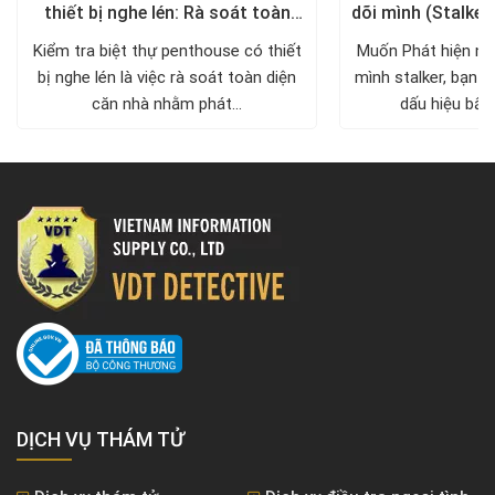
thiết bị nghe lén: Rà soát toàn
dõi mình (Stalker
diện, trả lại không gian riêng tư
xử lý a
Kiểm tra biệt thự penthouse có thiết
Muốn Phát hiện ng
bị nghe lén là việc rà soát toàn diện
mình stalker, bạn c
căn nhà nhằm phát...
dấu hiệu bất 
DỊCH VỤ THÁM TỬ