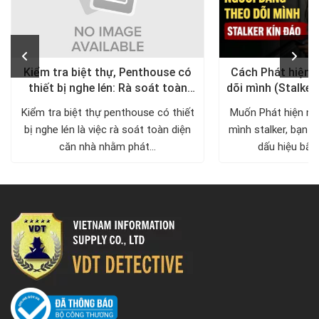
Kiểm tra biệt thự, Penthouse có
Cách Phát hiện 
thiết bị nghe lén: Rà soát toàn
dõi mình (Stalker
diện, trả lại không gian riêng tư
xử lý a
Kiểm tra biệt thự penthouse có thiết
Muốn Phát hiện ng
bị nghe lén là việc rà soát toàn diện
mình stalker, bạn c
căn nhà nhằm phát...
dấu hiệu bất 