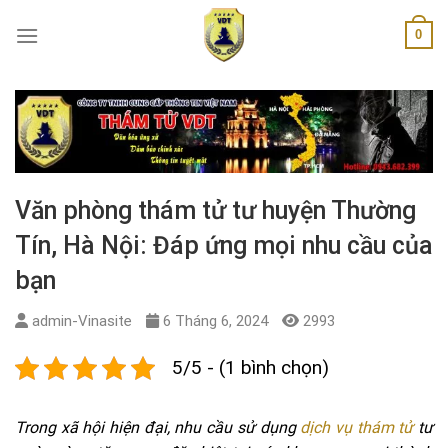
Skip
0
to
content
Văn phòng thám tử tư huyện Thường
Tín, Hà Nội: Đáp ứng mọi nhu cầu của
bạn
admin-Vinasite
6 Tháng 6, 2024
2993
5/5 - (1 bình chọn)
Trong xã hội hiện đại, nhu cầu sử dụng
dịch vụ thám tử
tư