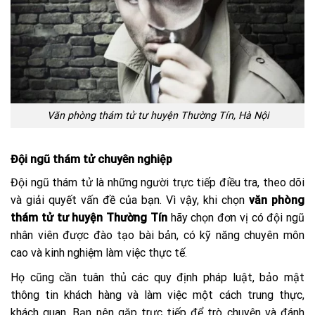
Văn phòng thám tử tư huyện Thường Tín, Hà Nội
Đội ngũ thám tử chuyên nghiệp
Đội ngũ thám tử là những người trực tiếp điều tra, theo dõi
và giải quyết vấn đề của bạn. Vì vậy, khi chọn
văn phòng
thám tử tư huyện Thường Tín
hãy chọn đơn vị có đội ngũ
nhân viên được đào tạo bài bản, có kỹ năng chuyên môn
cao và kinh nghiệm làm việc thực tế.
Họ cũng cần tuân thủ các quy định pháp luật, bảo mật
thông tin khách hàng và làm việc một cách trung thực,
khách quan. Bạn nên gặp trực tiếp để trò chuyện và đánh