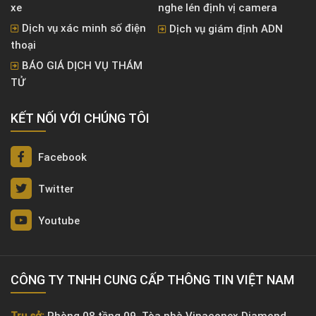
xe
nghe lén định vị camera
Dịch vụ xác minh số điện
Dịch vụ giám định ADN
thoại
BÁO GIÁ DỊCH VỤ THÁM
TỬ
KẾT NỐI VỚI CHÚNG TÔI
Facebook
Twitter
Youtube
CÔNG TY TNHH CUNG CẤP THÔNG TIN VIỆT NAM