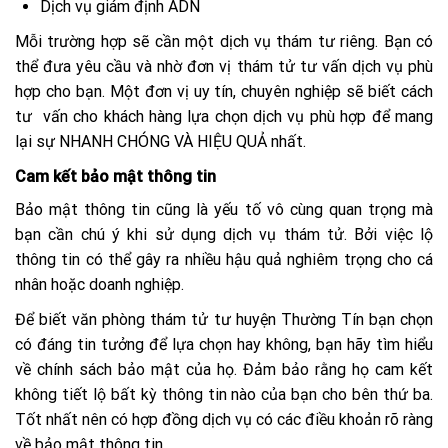
Dịch vụ giám định ADN
Mỗi trường hợp sẽ cần một dịch vụ thám tư riêng. Bạn có
thể đưa yêu cầu và nhờ đơn vị thám tử tư vấn dịch vụ phù
hợp cho bạn. Một đơn vị uy tín, chuyên nghiệp sẽ biết cách
tư vấn cho khách hàng lựa chọn dịch vụ phù hợp để mang
lại sự NHANH CHÓNG VÀ HIỆU QUẢ nhất.
Cam kết bảo mật thông tin
Bảo mật thông tin cũng là yếu tố vô cùng quan trọng mà
bạn cần chú ý khi sử dụng dịch vụ thám tử. Bởi việc lộ
thông tin có thể gây ra nhiều hậu quả nghiêm trọng cho cá
nhân hoặc doanh nghiệp.
Để biết văn phòng thám tử tư huyện Thường Tín bạn chọn
có đáng tin tưởng để lựa chọn hay không, bạn hãy tìm hiểu
về chính sách bảo mật của họ.
Đảm bảo rằng họ cam kết
không tiết lộ bất kỳ thông tin nào của bạn cho bên thứ ba.
Tốt nhất nên có hợp đồng dịch vụ có các điều khoản rõ ràng
về bảo mật thông tin.