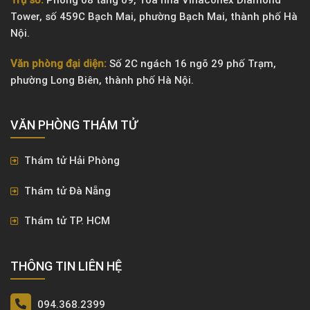
Trụ sở:
Phòng 08 tầng 09, Tòa nhà Vinaconex Diamond
Tower, số 459C Bạch Mai, phường Bạch Mai, thành phố Hà
Nội.
Văn phòng đại diện:
Số 2C ngách 16 ngõ 29 phố Trạm,
phường Long Biên, thành phố Hà Nội.
VĂN PHÒNG ​THÁM TỬ
Thám tử Hải Phòng
Thám tử Đà Nẵng
Thám tử TP. HCM
THÔNG TIN LIÊN HỆ
094.368.2399