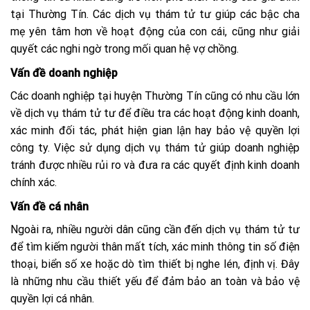
tại Thường Tín. Các dịch vụ thám tử tư giúp các bậc cha
mẹ yên tâm hơn về hoạt động của con cái, cũng như giải
quyết các nghi ngờ trong mối quan hệ vợ chồng.
Vấn đề doanh nghiệp
Các doanh nghiệp tại huyện Thường Tín cũng có nhu cầu lớn
về dịch vụ thám tử tư để điều tra các hoạt động kinh doanh,
xác minh đối tác, phát hiện gian lận hay bảo vệ quyền lợi
công ty. Việc sử dụng dịch vụ thám tử giúp doanh nghiệp
tránh được nhiều rủi ro và đưa ra các quyết định kinh doanh
chính xác.
Vấn đề cá nhân
Ngoài ra, nhiều người dân cũng cần đến dịch vụ thám tử tư
để tìm kiếm người thân mất tích, xác minh thông tin số điện
thoại, biển số xe hoặc dò tìm thiết bị nghe lén, định vị. Đây
là những nhu cầu thiết yếu để đảm bảo an toàn và bảo vệ
quyền lợi cá nhân.