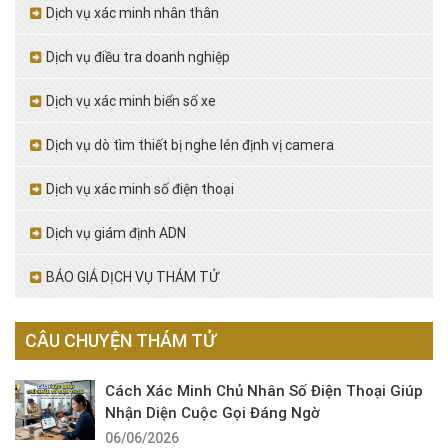
Dịch vụ xác minh nhân thân
Dịch vụ điều tra doanh nghiệp
Dịch vụ xác minh biển số xe
Dịch vụ dò tìm thiết bị nghe lén định vị camera
Dịch vụ xác minh số điện thoại
Dịch vụ giám định ADN
BÁO GIÁ DỊCH VỤ THÁM TỬ
CÂU CHUYỆN THÁM TỬ
Cách Xác Minh Chủ Nhân Số Điện Thoại Giúp
Nhận Diện Cuộc Gọi Đáng Ngờ
06/06/2026