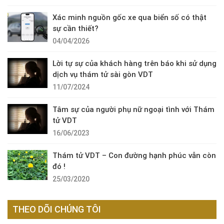
Xác minh nguồn gốc xe qua biển số có thật
sự cần thiết?
04/04/2026
Lời tự sự của khách hàng trên báo khi sử dụng
dịch vụ thám tử sài gòn VDT
11/07/2024
Tâm sự của người phụ nữ ngoại tình với Thám
tử VDT
16/06/2023
Thám tử VDT – Con đường hạnh phúc vẫn còn
đó !
25/03/2020
THEO DÕI CHÚNG TÔI