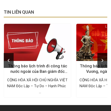
TIN LIÊN QUAN
Thông báo lịch trình đi công tác
Thông báo lịch n
nước ngoài của Ban giám đốc
Vương, ngày 
Công ty Thám tử VDT năm 2024
1/5/
CỘNG HÒA XÃ HỘI CHỦ NGHĨA VIỆT
CỘNG HÒA XÃ HỘI
NAM Độc Lập – Tự Do – Hạnh Phúc ­­­­­­­­­­­­­­­­­­­­
NAM Độc Lập – Tự Do – Hạnh 
...
..