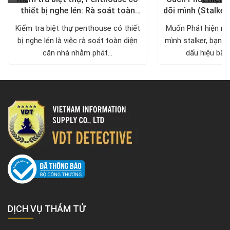
thiết bị nghe lén: Rà soát toàn
dõi mình (Stalker
diện, trả lại không gian riêng tư
xử lý a
Kiểm tra biệt thự penthouse có thiết
Muốn Phát hiện ng
bị nghe lén là việc rà soát toàn diện
mình stalker, bạn c
căn nhà nhằm phát...
dấu hiệu bất 
DỊCH VỤ THÁM TỬ