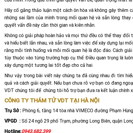
Hãy cố gắng thảo luận một cách ôn hòa và không gây thêm căn
những sai lầm của mình trong mối quan hệ và sẵn lòng thay đổ
quyết vấn đề này cần thời gian và kiên nhẫn.
Không có giải pháp hoàn hảo và mọi thứ đều có thể thay đổi th
và hiểu biết lẫn nhau, và sẵn lòng làm việc để xây dựng lại m
rằng mỗi tình huống và mỗi mối quan hệ là độc đáo. Cách giải
tùy thuộc vào từng trường hợp cụ thể. Điều quan trọng là luôn
xây dựng một tương lai tốt đẹp cho cả hai.
Như vậy trong bài viết này chúng ta đã cùng nhau đi tìm hiể
quả và cách giải quyết. Nếu bạn chưa rõ vợ bạn có đang ngoạ
VDT chúng tôi để chúng tôi hỗ trợ bạn đưa ra kết luận chính x
CÔNG TY THÁM TỬ VDT TẠI HÀ NỘI
Trụ Sở :
Phòng 6, tầng 14 tòa nhà VIMECO đường Phạm Hùng, 
VPGD :
Số 24 ngõ 29 phố Trạm, phường Long Biên, quận Long B
Hotline:
0943.682.399