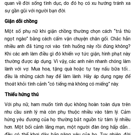
quan về đời sống tình dục, do đó họ có xu hướng tránh xa
sự gần gũi với người bạn đời.
Giận dỗi chồng
Một số phụ nữ khi giận chồng thường chọn cách “trả thù
ngọt ngào” bằng cách cấm vận chuyện chăn gối. Chắc hẳn
nhiều anh đã từng rơi vào tình huống này rồi đúng không?
Khi các anh làm điều gì đó khiến vợ tức giận, hình phạt này
thường được áp dụng. Vì vậy, các anh nên nhanh chóng làm
lành với vợ. Mua hoa, tặng quà hoặc tự tay nấu bữa tối…
đều là những cách hay để làm lành. Hãy áp dụng ngay để
thoát khỏi tình cảnh “có tiếng mà không có miếng” này.
Thiếu hứng thú
Với phụ nữ, ham muốn tình dục không hoàn toàn dựa trên
nhu cầu sinh lý mà còn phụ thuộc nhiều vào tâm lý. Cảm
hứng yêu đương của họ thường bắt nguồn từ tâm lý nhiều
hơn. Một bối cảnh lãng mạn, một người đàn ông hấp dẫn…
đều có thể khơi dậy bản năng yêu của họ. Tuy nhiên, đời