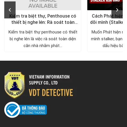
Kiểm tra biệt thự, Penthouse có
Cách Phát hiện 
thiết bị nghe lén: Rà soát toàn
dõi mình (Stalker
diện, trả lại không gian riêng tư
xử lý a
Kiểm tra biệt thự penthouse có thiết
Muốn Phát hiện ng
bị nghe lén là việc rà soát toàn diện
mình stalker, bạn c
căn nhà nhằm phát...
dấu hiệu bất 