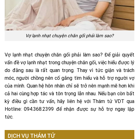
Vợ lạnh nhạt chuyện chăn gối phải làm sao?
Vợ lạnh nhạt chuyện chăn gối phải làm sao? Để giải quyết
vấn đề vợ lạnh nhạt trong chuyện chăn gối, việc hiểu được lý
do đằng sau là rất quan trọng. Thay vì tức giận và trách
móc, người chồng nên cố gắng tìm hiểu và hỗ trợ người vợ
của mình. Quan hệ hôn nhân chỉ sẽ trở nên mạnh mẽ hơn khi
cả hai cùng hợp tác và tôn trọng lẫn nhau. Nếu bạn còn bất
kỳ điều gì cần tư vấn, hãy liên hệ với Thám tử VDT qua
Hotline: 094.368.2399 để nhận được sự hỗ trợ ngay lập
tức.
DỊCH VỤ THÁM TỬ