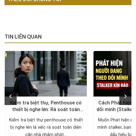
TIN LIÊN QUAN
Kiểm tra biệt thự, Penthouse có
Cách Phát hiện 
thiết bị nghe lén: Rà soát toàn
dõi mình (Stalker
diện, trả lại không gian riêng tư
xử lý a
Kiểm tra biệt thự penthouse có thiết
Muốn Phát hiện ng
bị nghe lén là việc rà soát toàn diện
mình stalker, bạn c
căn nhà nhằm phát...
dấu hiệu bất 