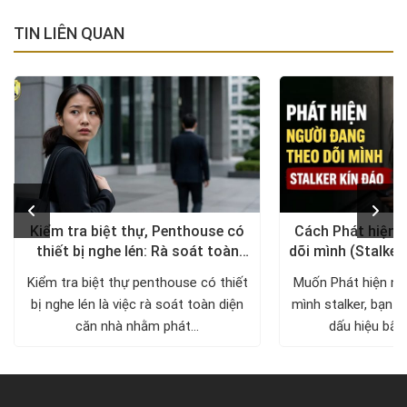
TIN LIÊN QUAN
Kiểm tra biệt thự, Penthouse có
Cách Phát hiện 
thiết bị nghe lén: Rà soát toàn
dõi mình (Stalker
diện, trả lại không gian riêng tư
xử lý a
Kiểm tra biệt thự penthouse có thiết
Muốn Phát hiện ng
bị nghe lén là việc rà soát toàn diện
mình stalker, bạn c
căn nhà nhằm phát...
dấu hiệu bất 