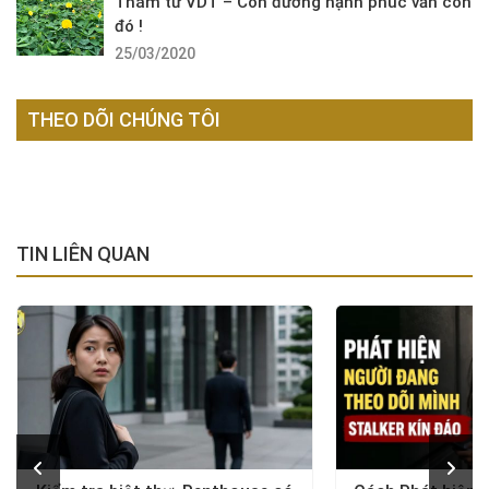
Thám tử VDT – Con đường hạnh phúc vẫn còn
đó !
25/03/2020
THEO DÕI CHÚNG TÔI
TIN LIÊN QUAN