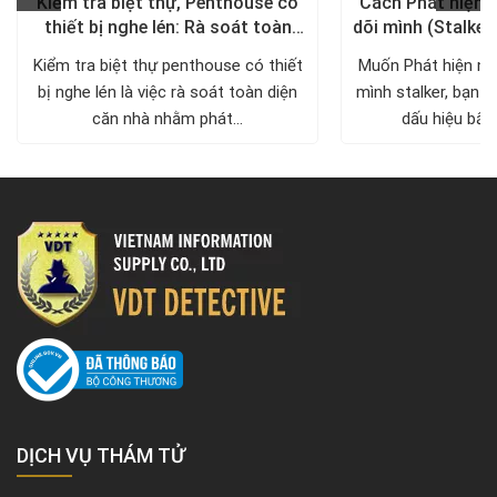
Kiểm tra biệt thự, Penthouse có
Cách Phát hiện 
thiết bị nghe lén: Rà soát toàn
dõi mình (Stalker
diện, trả lại không gian riêng tư
xử lý a
Kiểm tra biệt thự penthouse có thiết
Muốn Phát hiện ng
bị nghe lén là việc rà soát toàn diện
mình stalker, bạn c
căn nhà nhằm phát...
dấu hiệu bất 
DỊCH VỤ THÁM TỬ