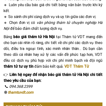
🔹 Luôn yêu cầu báo giá chi tiết bằng văn bản trước khi ký
kết.
🔹 So sánh chi phí cùng dịch vụ và uy tín giữa các đơn vị.
🔹 Chọn đơn vị có
văn phòng thám tử chuyên nghiệp Hà
Nội
để bảo đảm chất lượng dịch vụ.
Bảng
báo giá thám tử Hà Nội
tại Thám tử VDT mang đến
cho bạn cái nhìn rõ ràng, chi tiết về chi phí các dịch vụ theo
dõi, điều tra ngoại tình, xác minh nhân thân… Dù bạn cần
theo dõi cá nhân hay xử lý các vấn đề phức tạp hơn, VDT
đều có dịch vụ phù hợp với chi phí minh bạch và đội ngũ
thám tử tư uy tín
đảm bảo kết quả.
VDT Thám Tử
👉
Liên hệ ngay để nhận báo giá thám tử Hà Nội chi tiết
theo yêu cầu của bạn:
📞
094.368.2399
🌐
thamtuvdt.com