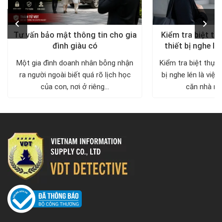
Tư vấn bảo mật thông tin cho gia
Kiểm tra biệt th
đình giàu có
thiết bị nghe lé
diện, trả lại khô
Một gia đình doanh nhân bỗng nhận
Kiểm tra biệt thự 
ra người ngoài biết quá rõ lịch học
bị nghe lén là việc
của con, nơi ở riêng...
căn nhà nh