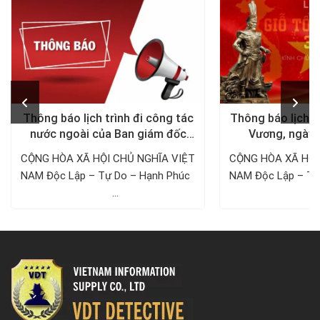
Thông báo lịch trình đi công tác
Thông báo lịch n
nước ngoài của Ban giám đốc
Vương, ngày 
Công ty Thám tử VDT năm 2024
1/5/
CỘNG HÒA XÃ HỘI CHỦ NGHĨA VIỆT
CỘNG HÒA XÃ HỘI
NAM Độc Lập – Tự Do – Hạnh Phúc ­­­­­­­­­­­­­­­­­­­­
NAM Độc Lập – Tự Do – Hạnh 
...
..