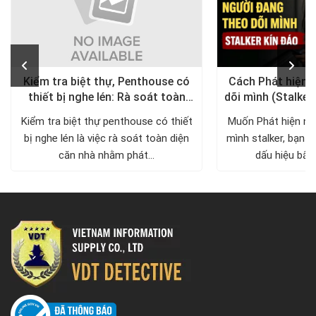
Kiểm tra biệt thự, Penthouse có
Cách Phát hiện 
thiết bị nghe lén: Rà soát toàn
dõi mình (Stalker
diện, trả lại không gian riêng tư
xử lý a
Kiểm tra biệt thự penthouse có thiết
Muốn Phát hiện ng
bị nghe lén là việc rà soát toàn diện
mình stalker, bạn c
căn nhà nhằm phát...
dấu hiệu bất 