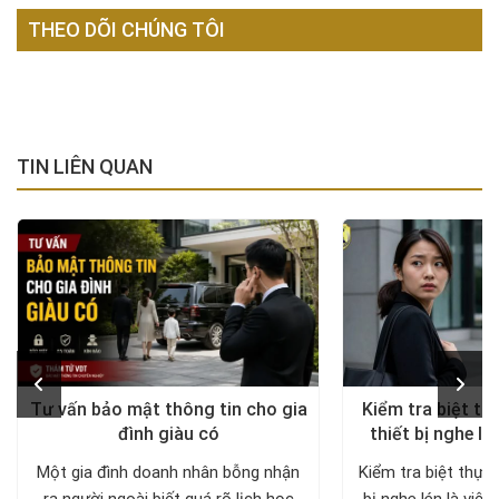
THEO DÕI CHÚNG TÔI
TIN LIÊN QUAN
Tư vấn bảo mật thông tin cho gia
Kiểm tra biệt th
đình giàu có
thiết bị nghe lé
diện, trả lại khô
Một gia đình doanh nhân bỗng nhận
Kiểm tra biệt thự 
ra người ngoài biết quá rõ lịch học
bị nghe lén là việc