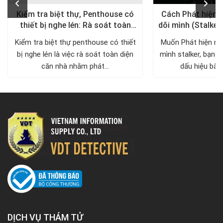
Kiểm tra biệt thự, Penthouse có
Cách Phát hiện 
thiết bị nghe lén: Rà soát toàn
dõi mình (Stalker
diện, trả lại không gian riêng tư
xử lý a
Kiểm tra biệt thự penthouse có thiết
Muốn Phát hiện ng
bị nghe lén là việc rà soát toàn diện
mình stalker, bạn c
căn nhà nhằm phát...
dấu hiệu bất 
DỊCH VỤ THÁM TỬ