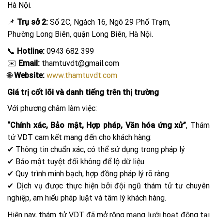
Hà Nội.
📌
Trụ sở 2:
Số 2C, Ngách 16, Ngõ 29 Phố Trạm,
Phường Long Biên, quận Long Biên, Hà Nội.
📞
Hotline:
0943 682 399
✉️
Email:
thamtuvdt@gmail.com
🌐
Website:
www.thamtuvdt.com
Giá trị cốt lõi và danh tiếng trên thị trường
Với phương châm làm việc:
“Chính xác, Bảo mật, Hợp pháp, Văn hóa ứng xử”
, Thám
tử VDT cam kết mang đến cho khách hàng:
✔ Thông tin chuẩn xác, có thể sử dụng trong pháp lý
✔ Bảo mật tuyệt đối không để lộ dữ liệu
✔ Quy trình minh bạch, hợp đồng pháp lý rõ ràng
✔ Dịch vụ được thực hiện bởi đội ngũ thám tử tư chuyên
nghiệp, am hiểu pháp luật và tâm lý khách hàng.
Hiện nay, thám tử VDT đã mở rộng mạng lưới hoạt động tại