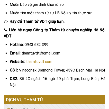
Muốn bảo vệ gia đình khỏi rủi ro
Muốn tìm một thám tử tư Hà Nội uy tín thực sự
👉
Hãy để Thám tử VDT giúp bạn.
📞 Liên hệ ngay Công ty Thám tử chuyên nghiệp Hà Nội
VDT
Hotline:
0943 682 399
Email:
thamtuvdt@gmail.com
Website:
thamtuvdt.com
CS1:
Vinaconex Diamond Tower, 459C Bạch Mai, Hà Nội
CS2:
Số 2C ngách 16 ngõ 29 phố Trạm, Long Biên, Hà
Nội
DỊCH VỤ THÁM TỬ