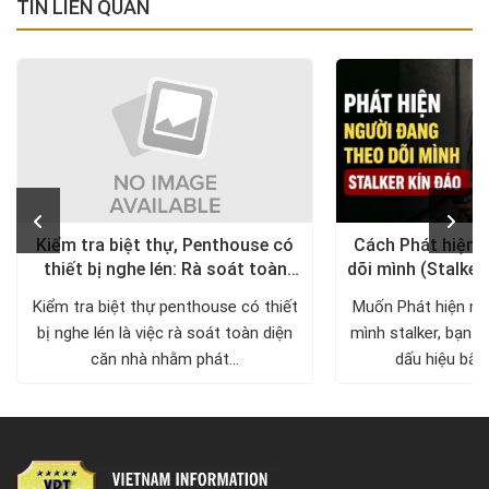
TIN LIÊN QUAN
Kiểm tra biệt thự, Penthouse có
Cách Phát hiện 
thiết bị nghe lén: Rà soát toàn
dõi mình (Stalker
diện, trả lại không gian riêng tư
xử lý a
Kiểm tra biệt thự penthouse có thiết
Muốn Phát hiện ng
bị nghe lén là việc rà soát toàn diện
mình stalker, bạn c
căn nhà nhằm phát...
dấu hiệu bất 