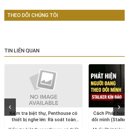
THEO DÕI CHÚNG TÔI
TIN LIÊN QUAN
Kiểm tra biệt thự, Penthouse có
Cách Phát hiện 
thiết bị nghe lén: Rà soát toàn
dõi mình (Stalker
diện, trả lại không gian riêng tư
xử lý a