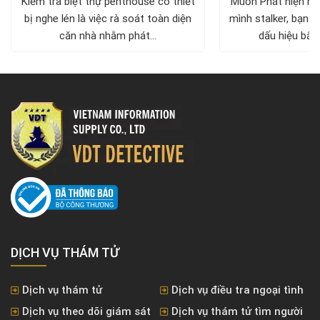
Kiểm tra biệt thự penthouse có thiết
Muốn Phát hiện ng
bị nghe lén là việc rà soát toàn diện
mình stalker, bạn c
căn nhà nhằm phát...
dấu hiệu bất 
DỊCH VỤ THÁM TỬ
Dịch vụ thám tử
Dịch vụ điều tra ngoại tình
Dịch vụ theo dõi giám sát
Dịch vụ thám tử tìm người