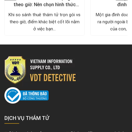
theo giờ: Nên chọn hình thức
đình g
nào?
Khi so sánh thuê thám tử trọn gói vs
Một gia đình doan
theo giờ, điểm khác biệt cốt lõi nằm
ra người ngoài biế
ở việc bạn...
của con, nơi
DỊCH VỤ THÁM TỬ