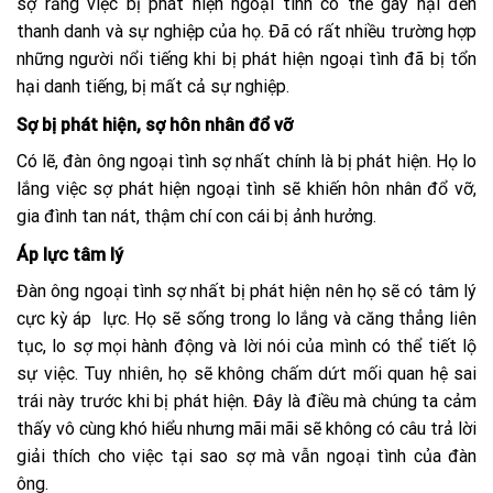
sợ rằng việc bị phát hiện ngoại tình có thể gây hại đến
thanh danh và sự nghiệp của họ. Đã có rất nhiều trường hợp
những người nổi tiếng khi bị phát hiện ngoại tình đã bị tổn
hại danh tiếng, bị mất cả sự nghiệp.
Sợ bị phát hiện, sợ hôn nhân đổ vỡ
Có lẽ, đàn ông ngoại tình sợ nhất chính là bị phát hiện. Họ lo
lắng việc sợ phát hiện ngoại tình sẽ khiến hôn nhân đổ vỡ,
gia đình tan nát, thậm chí con cái bị ảnh hưởng.
Áp lực tâm lý
Đàn ông ngoại tình sợ nhất bị phát hiện nên họ sẽ có tâm lý
cực kỳ áp lực. Họ sẽ sống trong lo lắng và căng thẳng liên
tục, lo sợ mọi hành động và lời nói của mình có thể tiết lộ
sự việc. Tuy nhiên, họ sẽ không chấm dứt mối quan hệ sai
trái này trước khi bị phát hiện. Đây là điều mà chúng ta cảm
thấy vô cùng khó hiểu nhưng mãi mãi sẽ không có câu trả lời
giải thích cho việc tại sao sợ mà vẫn ngoại tình của đàn
ông.