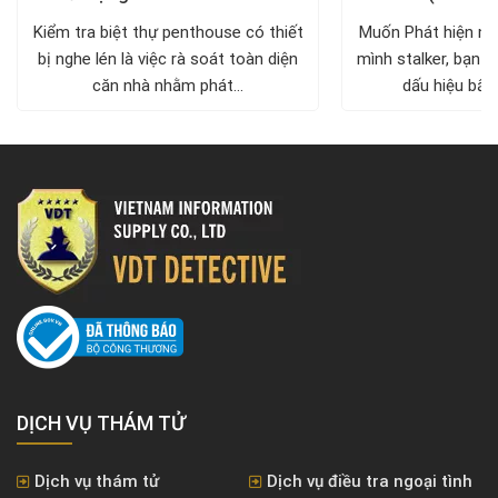
diện, trả lại không gian riêng tư
xử lý a
Kiểm tra biệt thự penthouse có thiết
Muốn Phát hiện ng
bị nghe lén là việc rà soát toàn diện
mình stalker, bạn c
căn nhà nhằm phát...
dấu hiệu bất 
DỊCH VỤ THÁM TỬ
Dịch vụ thám tử
Dịch vụ điều tra ngoại tình