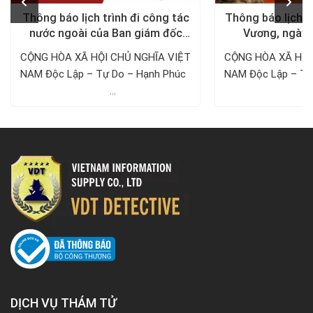
Thông báo lịch trình đi công tác
Thông báo lịch n
nước ngoài của Ban giám đốc
Vương, ngày 
Công ty Thám tử VDT năm 2024
1/5/
CỘNG HÒA XÃ HỘI CHỦ NGHĨA VIỆT
CỘNG HÒA XÃ HỘI
NAM Độc Lập – Tự Do – Hạnh Phúc ­­­­­­­­­­­­­­­­­­­­
NAM Độc Lập – Tự Do – Hạnh 
...
..
DỊCH VỤ THÁM TỬ