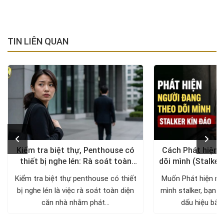
TIN LIÊN QUAN
Kiểm tra biệt thự, Penthouse có
Cách Phát hiện 
thiết bị nghe lén: Rà soát toàn
dõi mình (Stalker
diện, trả lại không gian riêng tư
xử lý a
Kiểm tra biệt thự penthouse có thiết
Muốn Phát hiện ng
bị nghe lén là việc rà soát toàn diện
mình stalker, bạn c
căn nhà nhằm phát...
dấu hiệu bất 