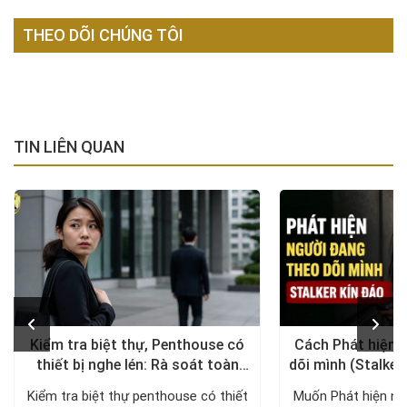
THEO DÕI CHÚNG TÔI
TIN LIÊN QUAN
Kiểm tra biệt thự, Penthouse có
Cách Phát hiện 
thiết bị nghe lén: Rà soát toàn
dõi mình (Stalker
diện, trả lại không gian riêng tư
xử lý a
Kiểm tra biệt thự penthouse có thiết
Muốn Phát hiện ng