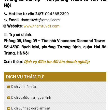
Nội
📞
Hotline tư vấn 24/7:
094.368.2399
📧
Email:
thamtuvdt@gmail.com
🌐
Website:
www.thamtuvdt.com
🏢
Trụ sở chính:
Phòng 08, tầng 09 – Tòa nhà Vinaconex Diamond Tower
Số 459C Bạch Mai, phường Trương Định, quận Hai Bà
Trưng, Hà Nội
Xem thêm:
Dịch vụ điều tra đối tác doanh nghiệp
DỊCH VỤ THÁM TỬ
Dịch vụ thám tử
Dịch vụ điều tra ngoại tình
Dịch vụ theo dõi giám sát