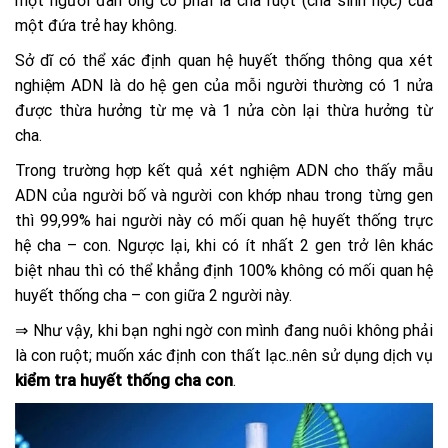
một người đàn ông có phải là cha ruột (cha sinh học) của
một đứa trẻ hay không.
Sở dĩ có thể xác định quan hệ huyết thống thông qua xét
nghiệm ADN là do hệ gen của mỗi người thường có 1 nửa
được thừa hưởng từ mẹ và 1 nửa còn lại thừa hưởng từ
cha.
Trong trường hợp kết quả xét nghiệm ADN cho thấy mẫu
ADN của người bố và người con khớp nhau trong từng gen
thì 99,99% hai người này có mối quan hệ huyết thống trực
hệ cha – con. Ngược lại, khi có ít nhất 2 gen trở lên khác
biệt nhau thì có thể khẳng định 100% không có mối quan hệ
huyết thống cha – con giữa 2 người này.
⇒ Như vậy, khi bạn nghi ngờ con mình đang nuôi không phải
là con ruột; muốn xác định con thất lạc..nên sử dụng dịch vụ
kiểm tra huyết thống cha con
.