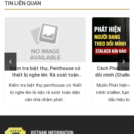
TIN LIÊN QUAN
Kiểm tra biệt thự, Penthouse có
Cách Phát hiện 
thiết bị nghe lén: Rà soát toàn
dõi mình (Stalker
diện, trả lại không gian riêng tư
xử lý a
Kiểm tra biệt thự penthouse có thiết
Muốn Phát hiện ng
bị nghe lén là việc rà soát toàn diện
mình stalker, bạn c
căn nhà nhằm phát...
dấu hiệu bất 