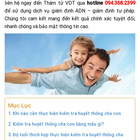
liên hệ ngay đến Thám tử VDT qua
hotline
094.368.2399
để sử dụng dịch vụ giám định ADN – giám định tư pháp.
Chúng tôi cam kết mang đến kết quả chính xác tuyệt đối,
nhanh chóng và bảo mật thông tin cao.
Mục Lục
Khi nào cần thực hiện kiểm tra huyết thống cha con
Kiểm tra huyết thống cha con bằng mẫu gì?
Độ tuổi thích hợp thực hiện kiểm tra huyết thống cha