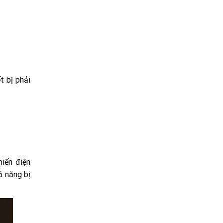
t bị phải
hiến điện
ả năng bị