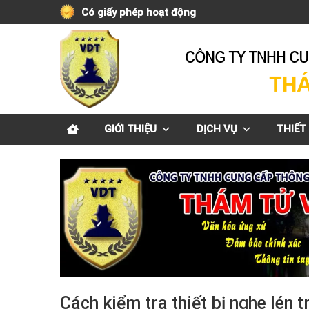
Skip
Có giấy phép hoạt động
to
content
GIỚI THIỆU
DỊCH VỤ
THIẾT 
Cách kiểm tra thiết bị nghe lén t