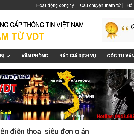
Hoạt động công ty
Câu chuyện thám tử
Hỏi
BỊ
VĂN PHÒNG
BÁO GIÁ DỊCH VỤ
GÓC TƯ VẤ
rên điện thoại siêu đơn giản