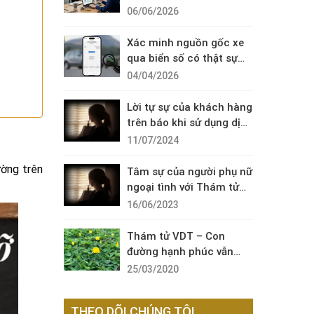
Diện Cuộc Gọi Đáng Ngờ
06/06/2026
Xác minh nguồn gốc xe
qua biển số có thật sự
cần thiết?
04/04/2026
Lời tự sự của khách hàng
trên báo khi sử dụng dịch
vụ thám tử sài gòn VDT
11/07/2024
ường trên
Tâm sự của người phụ nữ
.
ngoại tình với Thám tử
VDT
16/06/2023
Thám tử VDT – Con
đường hạnh phúc vẫn
còn đó !
25/03/2020
THEO DÕI CHÚNG TÔI