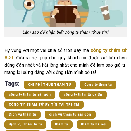
Làm sao để nhận biết công ty thám tử uy tín?
Hy vọng với một vài chia sẻ trên đây mà
công ty thám tử
VDT
đưa ra sẽ giúp cho quý khách có được sự lựa chọn
đúng đắn nhất và hài lòng nhất cho mình để làm sao giá trị
mang lại xứng đáng với đồng tiền mình bỏ ra!
Tags:
CHI PHÍ THUÊ THÁM TỬ
Cong ty tham tu
công ty thám tử sài gòn
công ty thám tử uy tín
CÔNG TY THÁM TỬ UY TÍN TẠI TPHCM
Dịch vụ thám tử
dich vu tham tu sai gon
dịch vụ Thám tử tư
thám tử
thám tử hà nội