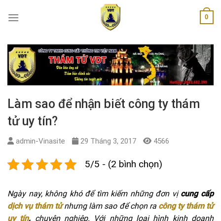
Skip
0
to
content
Làm sao để nhận biết công ty thám
tử uy tín?
admin-Vinasite
29 Tháng 3, 2017
4566
5/5 - (2 bình chọn)
Ngày nay, không khó để tìm kiếm những đơn vị
cung cấp
dịch vụ thám tử
nhưng làm sao để chọn ra
công ty thám tử
uy tín
,
chuyên nghiệp. Với những loại hình kinh doanh