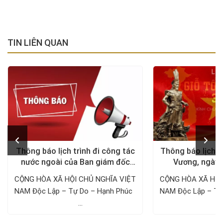
TIN LIÊN QUAN
Thông báo lịch trình đi công tác
Thông báo lịch n
nước ngoài của Ban giám đốc
Vương, ngày 
Công ty Thám tử VDT năm 2024
1/5/
CỘNG HÒA XÃ HỘI CHỦ NGHĨA VIỆT
CỘNG HÒA XÃ HỘI
NAM Độc Lập – Tự Do – Hạnh Phúc ­­­­­­­­­­­­­­­­­­­­
NAM Độc Lập – Tự Do – Hạnh 
...
..