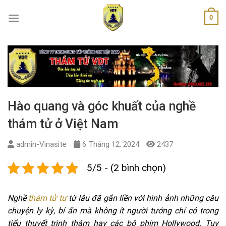
Skip
0
to
content
Hào quang và góc khuất của nghề
thám tử ở Việt Nam
admin-Vinasite
6 Tháng 12, 2024
2437
5/5 - (2 bình chọn)
Nghề
thám tử tư
từ lâu đã gắn liền với hình ảnh những câu
chuyện ly kỳ, bí ẩn mà không ít người tưởng chỉ có trong
tiểu thuyết trinh thám hay các bộ phim Hollywood. Tuy