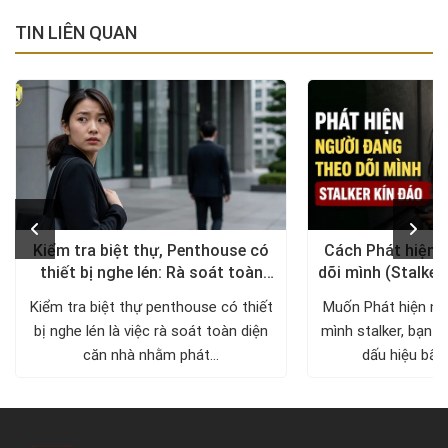
TIN LIÊN QUAN
Kiểm tra biệt thự, Penthouse có
Cách Phát hiện 
thiết bị nghe lén: Rà soát toàn
dõi mình (Stalker
diện, trả lại không gian riêng tư
xử lý a
Kiểm tra biệt thự penthouse có thiết
Muốn Phát hiện ng
bị nghe lén là việc rà soát toàn diện
mình stalker, bạn c
căn nhà nhằm phát...
dấu hiệu bất 