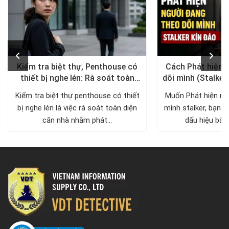
Kiểm tra biệt thự, Penthouse có
Cách Phát hiện 
thiết bị nghe lén: Rà soát toàn
dõi mình (Stalker
diện, trả lại không gian riêng tư
xử lý a
Kiểm tra biệt thự penthouse có thiết
Muốn Phát hiện ng
bị nghe lén là việc rà soát toàn diện
mình stalker, bạn c
căn nhà nhằm phát...
dấu hiệu bất 