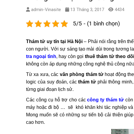
admin-Vinasite
13 Tháng 3, 2017
4434
5/5 - (1 bình chọn)
Thám tử uy tín tại Hà Nội
– Phải nói rằng trên t
con người. Với sự sáng tạo mài dùi trong tương la
tra ngoại tình
, hay còn gọi
thuê thám tử theo dõ
không còn áp dụng những công nghệ thủ công nữa
Từ xa xưa, các
văn phòng thám tử
hoạt động the
logic của suy đoán, các
thám tử
phải thông minh,
từng giai đoạn lịch sử.
Các công cụ hỗ trợ cho các
công ty thám tử
còn 
máy hoặc đi bộ … sẽ khó khăn khi tác nghiệp và 
Mong muốn sẽ có những sự tiến bộ cải thiện giú
cao hơn.