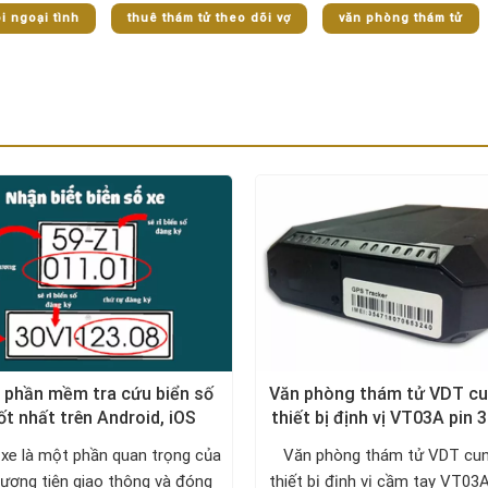
i ngoại tình
thuê thám tử theo dõi vợ
văn phòng thám tử
 phần mềm tra cứu biển số
Văn phòng thám tử VDT c
ốt nhất trên Android, iOS
thiết bị định vị VT03A pin 
 xe là một phần quan trọng của
Văn phòng thám tử VDT cu
ương tiện giao thông và đóng
thiết bị định vị cầm tay VT03A