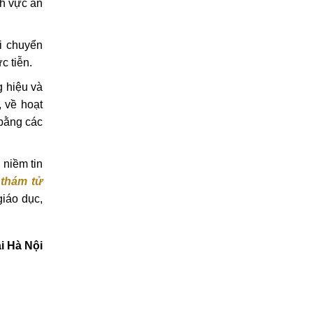
nh vực an
i chuyển
c tiễn.
g hiệu và
, về hoạt
 bằng các
 niềm tin
thám tử
giáo dục,
i Hà Nội