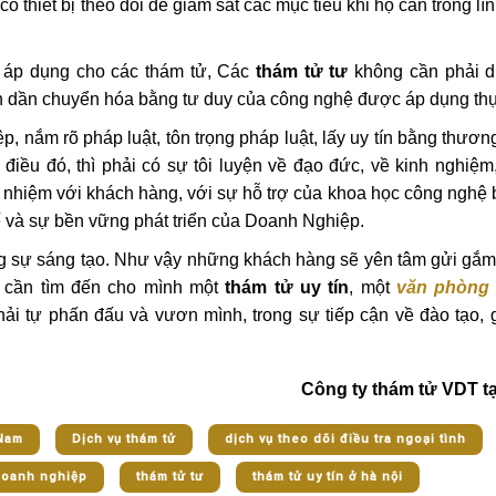
 thiết bị theo dõi để giám sát các mục tiêu khi họ cần trong lĩ
c áp dụng cho các thám tử, Các
thám tử tư
không cần phải d
n dần chuyển hóa bằng tư duy của công nghệ được áp dụng thự
, nắm rõ pháp luật, tôn trọng pháp luật, lấy uy tín bằng thươn
iều đó, thì phải có sự tôi luyện về đạo đức, về kinh nghiệm
h nhiệm với khách hàng, với sự hỗ trợ của khoa học công nghệ
 tế và sự bền vững phát triển của Doanh Nghiệp.
ằng sự sáng tạo. Như vậy những khách hàng sẽ yên tâm gửi gắm
 cần tìm đến cho mình một
thám tử uy tín
, một
văn phòng 
hải tự phấn đấu và vươn mình, trong sự tiếp cận về đào tạo, 
Công ty thám tử VDT tạ
 Nam
Dịch vụ thám tử
dịch vụ theo dõi điều tra ngoại tình
 Doanh nghiệp
thám tử tư
thám tử uy tín ở hà nội