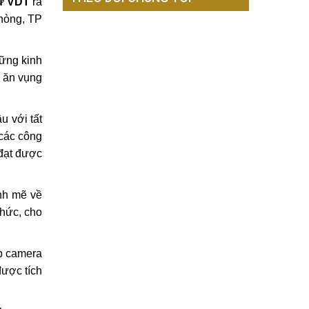
ư VDT
ra
Phòng, TP
hững kinh
i ăn vụng
u với tất
 các công
đạt được
nh mẽ về
chức, cho
p camera
được tích