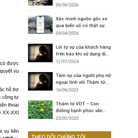
Diện Cuộc Gọi Đáng Ngờ
06/06/2026
Xác minh nguồn gốc xe
qua biển số có thật sự
cần thiết?
04/04/2026
Lời tự sự của khách hàng
trên báo khi sử dụng dịch
vụ thám tử sài gòn VDT
11/07/2024
 có được
quyết vụ
Tâm sự của người phụ nữ
ngoại tình với Thám tử
VDT
ác hỗ trợ
16/06/2023
 công tự
Thám tử VDT – Con
iện thoại
đường hạnh phúc vẫn
kỷ XX-XXI
còn đó !
25/03/2020
i vụ liên
THEO DÕI CHÚNG TÔI