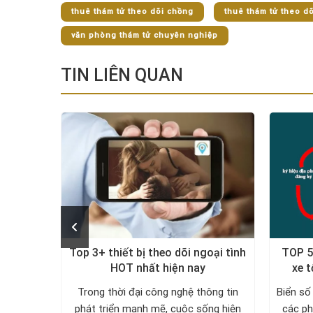
thuê thám tử theo dõi chồng
thuê thám tử theo dõ
văn phòng thám tử chuyên nghiệp
TIN LIÊN QUAN
iết bị
Top 3+ thiết bị theo dõi ngoại tình
TOP 5
HOT nhất hiện nay
xe t
ấp thiết
Trong thời đại công nghệ thông tin
Biển số
ịnh vị ô
phát triển mạnh mẽ, cuộc sống hiện
các ph