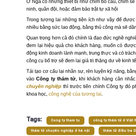
Ở Nga có những thiết bị như chim bồ câu, chim sẻ có
ninh, quân đội, hoặc đảm bảo trật tự xã hội
Trong tương lai những tiện ích như vậy để đượ
nhiều bằng sức lao động, bằng thủ công mà sẽ dầ
Quan trọng hơn cả đó chính là đạo đức nghề nghiệp
đem lại hiệu quả cho khách hàng, muốn có được đ
động kinh doanh lành mạnh, trung thực và có trác
công cụ bổ trợ sẽ đem lại giá trị thặng dư về kinh
Tái tạo cơ cấu lại nhân sự, rèn luyện kỹ năng, b
vào
Công ty thám tử,
khi khách hàng cân nhắc
chuyên nghiệp
thì trước tiên chính Công ty đó p
khoa học,
công nghệ của tương lai
.
Tags:
Cong ty tham tu
công ty thám tử ở Việt
thám tử chuyên nghiệp ở hà nội
thám tử điều tra