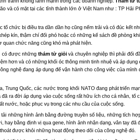
ạnh tranh không lành mạnh trong các doanh nghiệp.
Thám tử t
bão và có mặt tại các tỉnh thành lớn ở Việt Nam như : TP Hải 
 tổ chức bị điều tra dần dần họ cũng nếm trải và có đúc kết n
khép kín, thậm chí đối phó hoặc có những kế sách đề phòng kh
ơ quan chức năng cũng khó mà phát hiện.
n, có được những
thám tử giỏi
và chuyên nghiệp thì phải đối đầ
ghiệm hơn và có những khối óc thông minh tinh nhuệ và áp dụng
 Công nghệ đang áp dụng để vận hành cho công việc của mình 
ga, Trung Quốc, các nước trong khối NATO đang phát triển mạ
 đã ra đời áp dụng vào cuộc sống rất hữu ích cho cá nhân, tổ 
đất nước, hoặc phục vụ trong các nhu cầu của cuộc sống.
tải những hình ảnh bằng đường truyền số liệu, những tích hợ
 hay bằng định vị qua gene, hình ảnh nhận dạng, vân tay đã 
ể thoát được khỏi những hoạt động theo dõi của công nghệ đó.