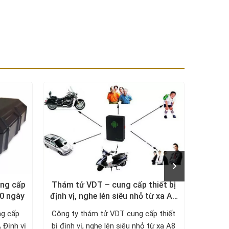
ung cấp
Thám tử VDT – cung cấp thiết bị
Thám 
30 ngày
định vị, nghe lén siêu nhỏ từ xa A8
Mini
ng cấp
Công ty thám tử VDT cung cấp thiết
Văn p
 Định vị
bị định vị, nghe lén siêu nhỏ từ xa A8
thiết