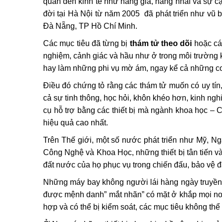
quan đến kinh tế như hàng giả, hàng nhái và sự c
đời tại Hà Nội từ năm 2005
đã phát triển như vũ 
Đà Nẵng, TP Hồ Chí Minh.
Các mục tiêu đã từng bị
thám tử theo dõi
hoặc các
nghiệm, cảnh giác và hầu như ở trong môi trường 
hay làm những phi vụ mờ ám, ngay kể cả những c
Điều đó chứng tỏ rằng các thám tử muốn có uy tí
cả sự tinh thông, học hỏi, khôn khéo hơn, kinh n
cụ hỗ trợ bằng các thiết bị mà ngành khoa học –
hiệu quả cao nhất.
Trên Thế giới, một số nước phát triển như Mỹ, N
Công Nghệ và Khoa Học, những thiết bị tân tiến và
đất nước của họ phục vụ trong chiến đấu, bảo vệ 
Những máy bay không người lái hàng ngày truyền 
được mệnh danh” mắt nhãn” có mặt ở khắp mọi nơi,
hợp và có thể bị kiểm soát, các mục tiêu không th