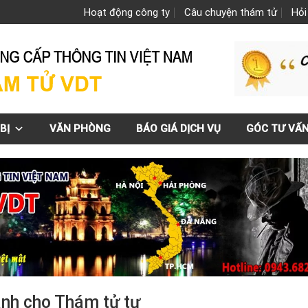
Hoạt động công ty
Câu chuyện thám tử
Hỏi
BỊ
VĂN PHÒNG
BÁO GIÁ DỊCH VỤ
GÓC TƯ VẤ
dành cho Thám tử tư