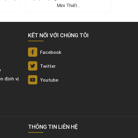
Mini Thiết...
Camera 
KẾT NỐI VỚI CHÚNG TÔI
Facebook
Twitter
p
én định vị
Youtube
THÔNG TIN LIÊN HỆ