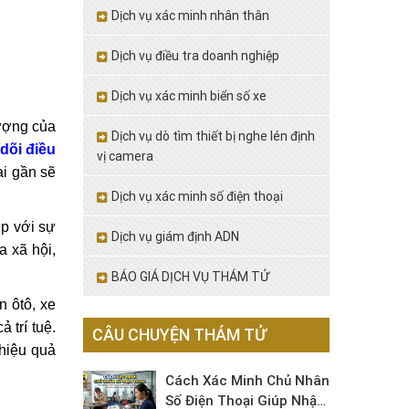
Dịch vụ xác minh nhân thân
Dịch vụ điều tra doanh nghiệp
Dịch vụ xác minh biển số xe
tượng của
Dịch vụ dò tìm thiết bị nghe lén định
dõi điều
vị camera
ai gần sẽ
Dịch vụ xác minh số điện thoại
ớp với sự
Dịch vụ giám định ADN
 xã hội,
BÁO GIÁ DỊCH VỤ THÁM TỬ
n ôtô, xe
 trí tuệ.
CÂU CHUYỆN THÁM TỬ
hiệu quả
Cách Xác Minh Chủ Nhân
Số Điện Thoại Giúp Nhận