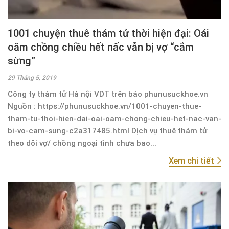
1001 chuyện thuê thám tử thời hiện đại: Oái
oăm chồng chiều hết nấc vẫn bị vợ “cắm
sừng”
29 Tháng 5, 2019
Công ty thám tử Hà nội VDT trên báo phunusuckhoe.vn
Nguồn : https://phunusuckhoe.vn/1001-chuyen-thue-
tham-tu-thoi-hien-dai-oai-oam-chong-chieu-het-nac-van-
bi-vo-cam-sung-c2a317485.html Dịch vụ thuê thám tử
theo dõi vợ/ chồng ngoại tình chưa bao...
Xem chi tiết