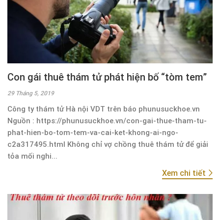
Con gái thuê thám tử phát hiện bố “tòm tem”
29 Tháng 5, 2019
Công ty thám tử Hà nội VDT trên báo phunusuckhoe.vn
Nguồn : https://phunusuckhoe.vn/con-gai-thue-tham-tu-
phat-hien-bo-tom-tem-va-cai-ket-khong-ai-ngo-
c2a317495.html Không chỉ vợ chồng thuê thám tử để giải
tỏa mối nghi...
Xem chi tiết