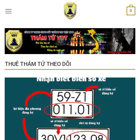
Skip
0
to
content
THUÊ THÁM TỬ THEO DÕI