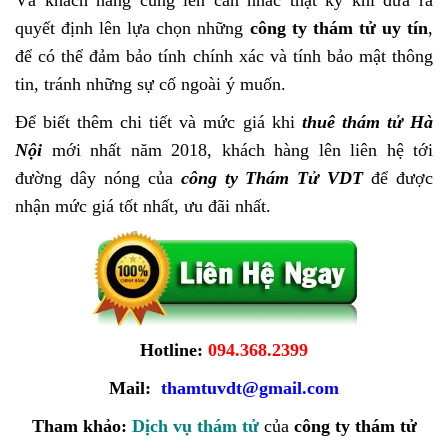
Và khách hàng cũng lên cân nhắc thật kỹ khi đưa ra
quyết định lên lựa chọn những
công ty thám tử uy tín
,
để có thể đảm bảo tính chính xác và tính bảo mật thông
tin, tránh những sự cố ngoài ý muốn.
Để biết thêm chi tiết và mức giá khi
thuê thám tử Hà
Nội
mới nhất năm 2018, khách hàng lên liên hệ tới
đường dây nóng của
công ty Thám Tử VDT
để được
nhận mức giá tốt nhất, ưu đãi nhất.
Hotline:
094.368.2399
Mail:
thamtuvdt@gmail.com
Tham khảo:
Dịch vụ thám tử
của
công ty thám tử