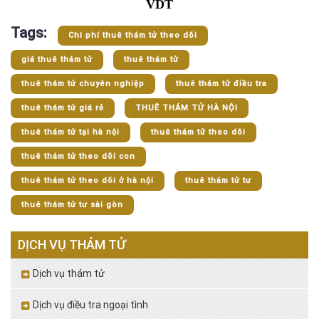
VDT
Tags:
Chi phí thuê thám tử theo dõi
giá thuê thám tử
thuê thám tử
thuê thám tử chuyên nghiệp
thuê thám tử điều tra
thuê thám tử giá rẻ
THUÊ THÁM TỬ HÀ NỘI
thuê thám tử tại hà nội
thuê thám tử theo dõi
thuê thám tử theo dõi con
thuê thám tử theo dõi ở hà nội
thuê thám tử tư
thuê thám tử tư sài gòn
DỊCH VỤ THÁM TỬ
Dịch vụ thám tử
Dịch vụ điều tra ngoại tình