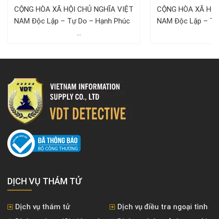
Công ty Thám tử VDT năm 2024
1/5/
CỘNG HÒA XÃ HỘI CHỦ NGHĨA VIỆT
CỘNG HÒA XÃ HỘI
NAM Độc Lập – Tự Do – Hạnh Phúc ­­­­­­­­­­­­­­­­­­­­
NAM Độc Lập – Tự Do – Hạnh 
...
..
DỊCH VỤ THÁM TỬ
Dịch vụ thám tử
Dịch vụ điều tra ngoại tình