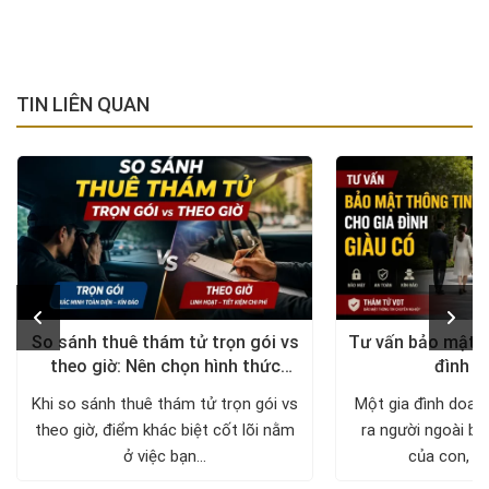
TIN LIÊN QUAN
So sánh thuê thám tử trọn gói vs
Tư vấn bảo mật t
theo giờ: Nên chọn hình thức
đình g
nào?
Khi so sánh thuê thám tử trọn gói vs
Một gia đình doan
theo giờ, điểm khác biệt cốt lõi nằm
ra người ngoài biế
ở việc bạn...
của con, nơi