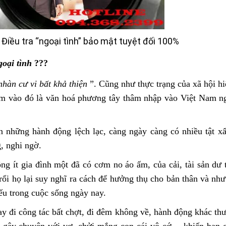
iều tra “ngoại tình” bảo mật tuyệt đối 100%
oại tình
???
nhàn cư vi bất khả thiện
”. Cũng như thực trạng của xã hội hi
hêm vào đó là văn hoá phương tây thâm nhập vào Việt Nam n
ến những hành động lệch lạc, càng ngày càng có nhiều tật xấ
, nghi ngờ.
ng ít gia đình một đã có cơm no áo ấm, của cải, tài sản dư 
rổi họ lại suy nghĩ ra cách để hưởng thụ cho bản thân và như
yếu trong cuộc sống ngày nay.
ay đi công tác bất chợt, đi đêm không về, hành động khác th