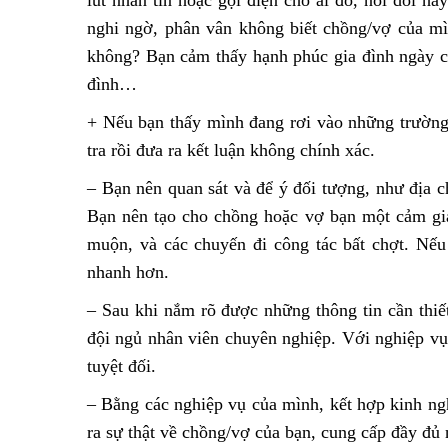
lút nhắn tin hoặc gọi điện cho ai đó, nói dối 
nghi ngờ, phân vân không biết chồng/vợ của m
không? Bạn cảm thấy hạnh phúc gia đình ngày cà
đình…
+ Nếu bạn thấy mình đang rơi vào những trường 
tra rồi đưa ra kết luận không chính xác.
– Bạn nên quan sát và để ý đối tượng, như địa ch
Bạn nên tạo cho chồng hoặc vợ bạn một cảm giá
muộn, và các chuyến đi công tác bất chợt. Nếu 
nhanh hơn.
– Sau khi nắm rõ được những thông tin cần thiế
đội ngủ nhân viên chuyên nghiệp. Với nghiệp vụ
tuyệt đối.
– Bằng các nghiệp vụ của mình, kết hợp kinh nghi
ra sự thật về chồng/vợ của bạn, cung cấp đầy đủ