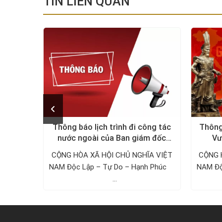
TIN LIÊN QUAN
õi chồng
Thông báo lịch trình đi công tác
Thông
nước ngoài của Ban giám đốc
Vư
Công ty Thám tử VDT năm 2024
ờng, bạn
CỘNG HÒA XÃ HỘI CHỦ NGHĨA VIỆT
CỘNG 
nh hoặc
NAM Độc Lập – Tự Do – Hạnh Phúc ­­­­­­­­­­­­­­­­­­­­
NAM Độc Lậ
...