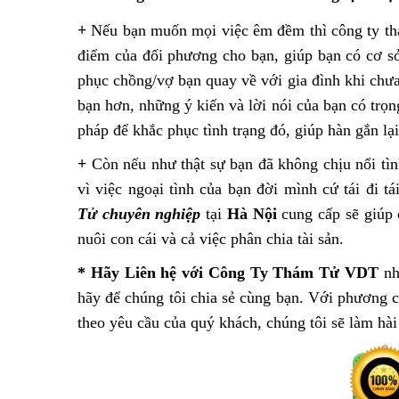
+
Nếu bạn muốn mọi việc êm đềm thì công ty thá
điểm của đối phương cho bạn, giúp bạn có cơ sở
phục chồng/vợ bạn quay về với gia đình khi chư
bạn hơn, những ý kiến và lời nói của bạn có trọn
pháp để khắc phục tình trạng đó, giúp hàn gắn l
+
Còn nếu như thật sự bạn đã không chịu nổi tì
vì việc ngoại tình của bạn đời mình cứ tái đi 
Tử
chuyên nghiệp
tại
Hà Nội
cung cấp sẽ giúp c
nuôi con cái và cả việc phân chia tài sản.
*
Hãy Liên hệ với
Công Ty Thám Tử VDT
nh
hãy để chúng tôi chia sẻ cùng bạn. Với phương 
theo yêu cầu của quý khách, chúng tôi sẽ làm hài