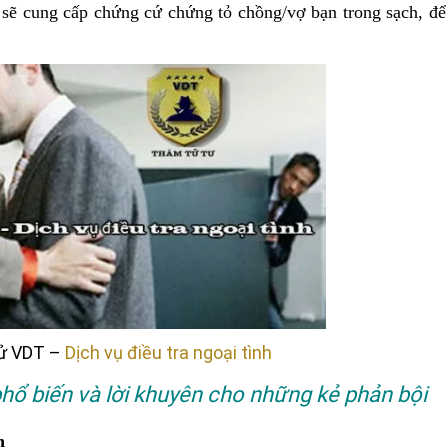
 sẽ cung cấp chứng cứ chứng tỏ chồng/vợ bạn trong sạch, để
tử VDT –
Dịch vụ điều tra ngoại tình
 phổ biến và lời khuyên cho những kẻ phản bội
n