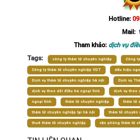
Hotline:
09
Mail:
Tham khảo:
dịch vụ điề
Tags:
công ty thám tử chuyên nghiệp
Công t
Công ty thám tử chuyên nghiệp VDT
dấu hiệu ngo
Dịch vụ thám tử chuyên nghiệp hà nội
Dịch vụ Th
dịch vụ theo dõi điều tra ngoại tình
dịch vụ theo 
ngoại tình
thám tử chuyên nghiệp
thám tử 
thám tử chuyên nghiệp tại hà nội
thám tử chuyên 
thuê thám tử chuyên nghiệp
văn phòng thám tử c