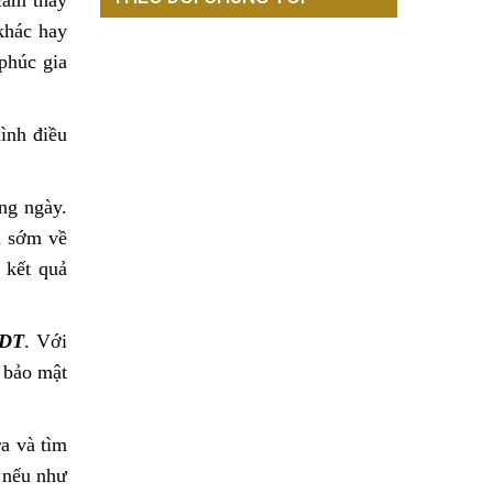
cảm thấy
khác hay
phúc gia
ình điều
àng ngày.
i sớm về
 kết quả
DT
. Với
 bảo mật
ra và tìm
 nếu như