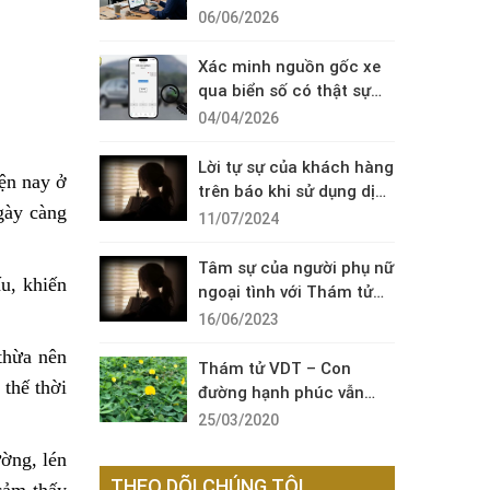
Diện Cuộc Gọi Đáng Ngờ
06/06/2026
Xác minh nguồn gốc xe
qua biển số có thật sự
cần thiết?
04/04/2026
Lời tự sự của khách hàng
ện nay ở
trên báo khi sử dụng dịch
gày càng
vụ thám tử sài gòn VDT
11/07/2024
Tâm sự của người phụ nữ
u, khiến
ngoại tình với Thám tử
VDT
16/06/2023
thừa nên
Thám tử VDT – Con
 thế thời
đường hạnh phúc vẫn
còn đó !
25/03/2020
ường, lén
THEO DÕI CHÚNG TÔI