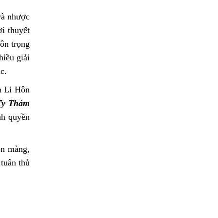
và nhược
i thuyết
ôn trọng
hiều giải
c.
n Li Hôn
Ty Thám
ành quyền
ộn màng,
tuân thủ