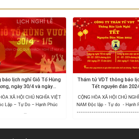
 báo lịch nghỉ Giỗ Tổ Hùng
Thám tử VDT thông báo lị
ơng, ngày 30/4 và ngày
Tết nguyên đán 202
1/5/2024
HÒA XÃ HỘI CHỦ NGHĨA VIỆT
CỘNG HÒA XÃ HỘI CHỦ NGHĨ
p – Tự Do – Hạnh Phúc ­­­­­­­­­­­­­­­­­­­­
NAM Độc lập - Tự do - Hạnh 
...
---------------------------------
------ ...