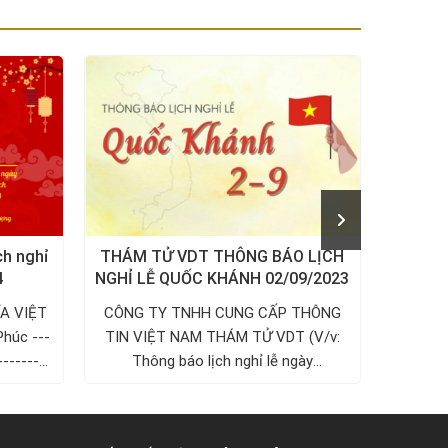
ch nghỉ
THÁM TỬ VDT THÔNG BÁO LỊCH
THÔ
4
NGHỈ LỄ QUỐC KHÁNH 02/09/2023
NGUYÊ
A VIỆT
CÔNG TY TNHH CUNG CẤP THÔNG
Công 
Phúc ---
TIN VIỆT NAM THÁM TỬ VDT (V/v:
Việt N
---------
Thông báo lịch nghỉ lễ ngày
2/9/2023)...