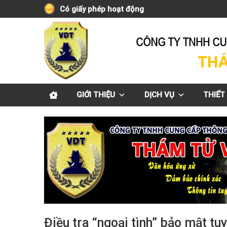
Skip
Có giấy phép hoạt động
to
content
GIỚI THIỆU
DỊCH VỤ
THIẾT 
Điều tra “ngoại tình” bảo mật tu