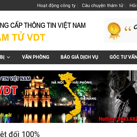
Hoạt động công ty
Câu chuyện thám tử
Hỏi
BỊ
VĂN PHÒNG
BÁO GIÁ DỊCH VỤ
GÓC TƯ VẤ
yệt đối 100%