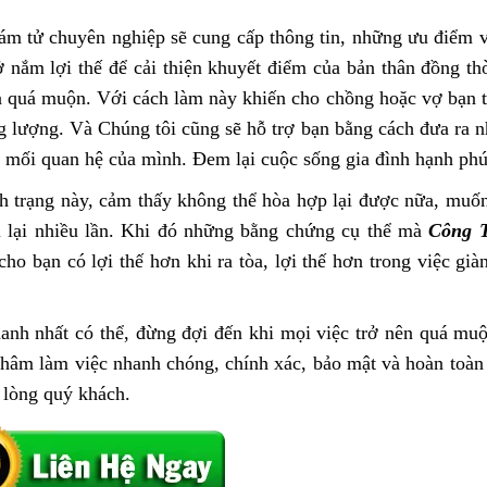
m tử chuyên nghiệp sẽ cung cấp thông tin, những ưu điểm 
 nắm lợi thế để cải thiện khuyết điểm của bản thân đồng thờ
a quá muộn. Với cách làm này khiến cho chồng hoặc vợ bạn t
g lượng. Và Chúng tôi cũng sẽ hỗ trợ bạn bằng cách đưa ra n
ại mối quan hệ của mình. Đem lại cuộc sống gia đình hạnh phú
nh trạng này, cảm thấy không thể hòa hợp lại được nữa, muố
tái lại nhiều lần. Khi đó những bằng chứng cụ thể mà
Công 
ho bạn có lợi thế hơn khi ra tòa, lợi thế hơn trong việc gi
anh nhất có thể, đừng đợi đến khi mọi việc trở nên quá mu
châm làm việc nhanh chóng, chính xác, bảo mật và hoàn toàn 
 lòng quý khách.