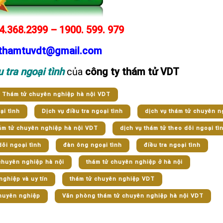
4.368.2399 – 1900. 599. 979
thamtuvdt@gmail.com
u tra ngoại tình
của
công ty thám tử VDT
y Thám tử chuyên nghiệp hà nội VDT
ại tình
Dịch vụ điều tra ngoại tình
dịch vụ thám tử chuyên n
ám tử chuyên nghiệp hà nội VDT
dịch vụ thám tử theo dõi ngoại tì
dõi ngoại tình
đàn ông ngoại tình
điều tra ngoại tình
chuyên nghiệp hà nội
thám tử chuyên nghiệp ở hà nội
nghiệp và uy tín
thám tử chuyên nghiệp VDT
huyên nghiệp
Văn phòng thám tử chuyên nghiệp hà nội VDT