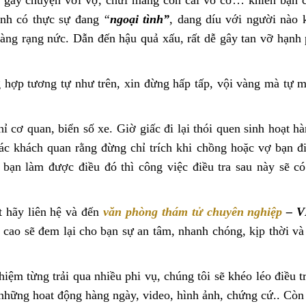
hay gây chuyện với vợ, chửi mắng con cái vô cớ… khiến bạn 
ình có thực sự đang
“
ngoại tình”
, dang díu với người nào 
ng rạng nức. Dẫn đến hậu quả xấu, rất dễ gây tan vỡ hạnh 
hợp tương tự như trên, xin đừng hấp tấp, vội vàng mà tự m
ỉ cơ quan, biển số xe. Giờ giấc đi lại thói quen sinh hoạt h
c khách quan rằng đừng chỉ trích khi chồng hoặc vợ bạn đ
bạn làm được điều đó thì công việc điều tra sau này sẽ có
t hãy liên hệ và đến
văn phòng thám tử chuyên nghiệp
– V
 cao sẽ đem lại cho bạn sự an tâm, nhanh chóng, kịp thời và
ệm từng trải qua nhiều phi vụ, chúng tôi sẽ khéo léo điều t
 những hoat động hàng ngày, video, hình ảnh, chứng cứ.. Còn