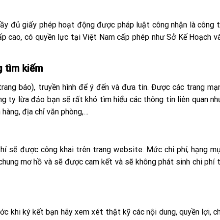
ó đầy đủ giấy phép hoạt động được pháp luật công nhận là công 
ấp cao, có quyền lực tại Việt Nam cấp phép như Sở Kế Hoạch 
g tìm kiếm
rang báo), truyền hình để ý đến và đưa tin. Được các trang mạn
g ty lừa đảo bạn sẽ rất khó tìm hiểu các thông tin liên quan như
hàng, địa chỉ văn phòng,…
phí sẽ được công khai trên trang website. Mức chi phí, hạng mụ
chung mơ hồ và sẽ được cam kết và sẽ không phát sinh chi phí 
ớc khi ký kết bạn hãy xem xét thật kỹ các nội dung, quyền lợi, ch