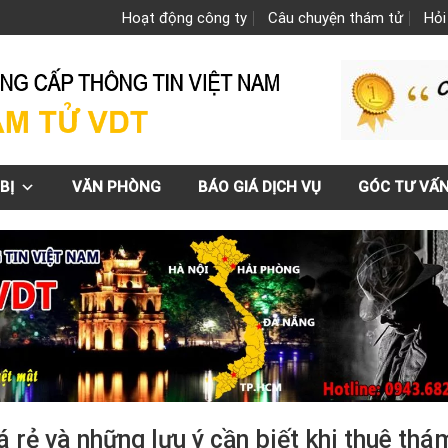
Hoạt động công ty
Câu chuyện thám tử
Hỏi
BỊ
VĂN PHÒNG
BÁO GIÁ DỊCH VỤ
GÓC TƯ VẤ
á rẻ và những lưu ý cần biết khi thuê thá