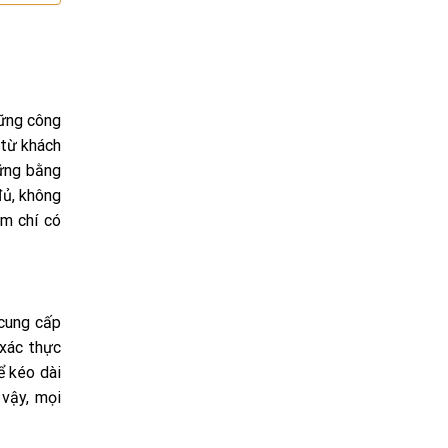
hững công
 từ khách
hững bằng
đủ, không
ậm chí có
 cung cấp
 xác thực
ể kéo dài
 vậy, mọi