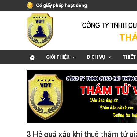
Skip
Có giấy phép hoạt động
to
content
GIỚI THIỆU
DỊCH VỤ
THIẾT 
3 Hệ quả xấu khi thuê thám tử gi