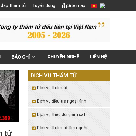
 đáp thám tử
Tuyển dụng
Site map
N
CHUYỆN NGHỀ
LIÊN HỆ
BÁO CHÍ
DỊCH VỤ THÁM TỬ
Dịch vụ thám tử
Dịch vụ điều tra ngoại tình
Dịch vụ theo dõi giám sát
Dịch vụ thám tử tìm người
m tử