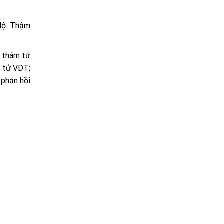
 lộ. Thậm
y thám tử
m tử VDT;
 phản hồi