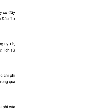
ty có đầy
và Đầu Tư
g uy tín,
: lịch sử
c chi phí
trong qua
i phí của