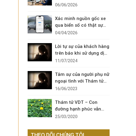
Diện Cuộc Gọi Đáng Ngờ
06/06/2026
Xác minh nguồn gốc xe
qua biển số có thật sự
cần thiết?
04/04/2026
Lời tự sự của khách hàng
trên báo khi sử dụng dịch
vụ thám tử sài gòn VDT
11/07/2024
Tâm sự của người phụ nữ
ngoại tình với Thám tử
VDT
16/06/2023
Thám tử VDT – Con
đường hạnh phúc vẫn
còn đó !
25/03/2020
THEO DÕI CHÚNG TÔI