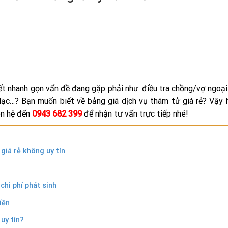
ết nhanh gọn vấn đề đang gặp phải như: điều tra chồng/vợ ngoại 
t lạc…? Bạn muốn biết về bảng giá dịch vụ thám tử giá rẻ? Vậy
ên hệ đến
0943 682 399
để nhận tư vấn trực tiếp nhé!
giá rẻ không uy tín
chi phí phát sinh
iền
uy tín?