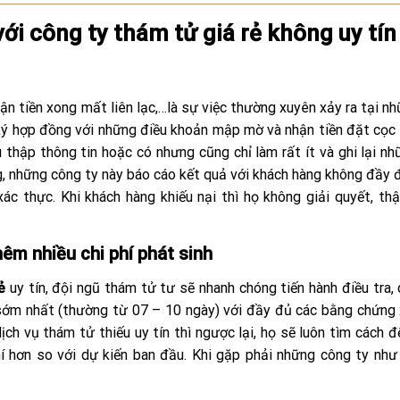
ới công ty thám tử giá rẻ không uy tín
ận tiền xong mất liên lạc,…là sự việc thường xuyên xảy ra tại n
ký hợp đồng với những điều khoản mập mờ và nhận tiền đặt cọc
 thập thông tin hoặc có nhưng cũng chỉ làm rất ít và ghi lại n
g, những công ty này báo cáo kết quả với khách hàng không đầy 
 xác thực. Khi khách hàng khiếu nại thì họ không giải quyết, th
thêm nhiều chi phí phát sinh
rẻ
uy tín, đội ngũ thám tử tư sẽ nhanh chóng tiến hành điều tra,
an sớm nhất (thường từ 07 – 10 ngày) với đầy đủ các bằng chứng
h vụ thám tử thiếu uy tín thì ngược lại, họ sẽ luôn tìm cách đ
phí hơn so với dự kiến ban đầu. Khi gặp phải những công ty như