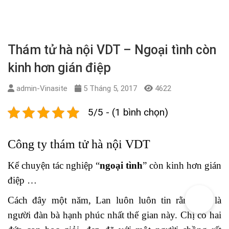
điệp …
Cách đây một năm, Lan luôn luôn tin rằng chị là
người đàn bà hạnh phúc nhất thế gian này. Chị có hai
đứa con học giỏi, đẹp đẽ với một người chồng rất
mực yêu vợ. Anh là kỹ sư ở một công ty liên doanh
với nước ngoài, thu nhập rất cao. Anh không uống
rượu, không hút thuốc, không uống cà phê, đi làm về
rất đúng giờ, giúp vợ việc nhà, không bao giờ đi khỏi
nhà một mình vào buổi tối… Tình yêu anh yêu của
anh dành cho vợ không thể nghi ngờ. Đó là điều chắc
chắn. Sau hai mươi năm chung sống, chị chưa bao giờ
phải nghĩ đến việc bảo vệ hạnh phúc của mình.