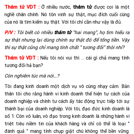
Thám tử VDT :
Ở nhiều nước,
thám tử
được coi là một
nghề chân chính. Nó tôn vinh sự thật, mục đích cuối cùng
của nó là tìm kiếm sụ thật. Với tôi chỉ cần như vậy là đủ.
P/V :
Tôi biết có nhiều
thám tử
“hai mang”, họ tìm hiểu ra
sự thật nhưng lại dùng chính sự thật đó để tống tiền. Vậy
thì sự thật cũng chỉ mang tính chất “ tương đối” thôi nhỉ?
Thám tử VDT :
Nếu tôi nói vui thì … cái gì chả mang tính
tương đối hả bạn?
Còn nghiêm túc mà nói…?
Tôi đang kinh doanh một dịch vụ vô cùng nhạy cảm. Bản
thân tôi cho rằng hành vi kinh doanh thể hiện tư cách của
doanh nghiệp và chính tư cách ấy tác động trực tiếp tới sự
thành bại của doanh nghiệp. Với tôi, đạo đức kinh doanh là
số 1. Còn vô luân, vô đạo trong kinh doanh là những hành vi
triệt tiêu niềm tin của khách hàng và chỉ có thể là loại ”
đánh quả ” mang tính chụp giật chú không thể bền vững.