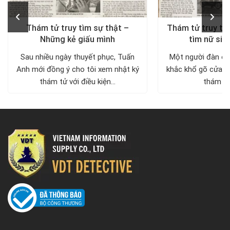
Thám tử truy tìm sự thật –
Thám tử truy tìm
Những kẻ giấu mình
tìm nữ sin
Sau nhiều ngày thuyết phục, Tuấn
Một người đàn ôn
Anh mới đồng ý cho tôi xem nhật ký
khắc khổ gõ cửa c
thám tử với điều kiện...
thám tử 