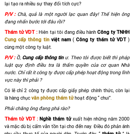
lại tạo ra nhiều sự thay đổi tích cực?
P/V :
Chà, quả là một người lạc quan đây! Thế hiện ông
đang nhấn bước tới đâu rồi?
Thám tử VDT :
Hiên tại tôi đang điều hành
Công ty TNHH
Cung cấp thông tin
việt nam
(
Công ty thám tử VDT
)
cùng một công ty luật.
P/V :
Ồ,
Cung cấp thông tin
ư. Theo tôi được biết thì pháp
luật quy định điều tra là thẩm quyền của cơ quan Nhà
nước. Chỉ rất ít công ty được cấp phép hoạt động trong lĩnh
vực này thì phải ?
Có lẽ chỉ 2 công ty được cấp giấy phép chính thức, còn lại
là hàng chục
văn phòng thám tử
hoạt động “ chui”.
Phải chăng ông đang phá rào?
Thám tử VDT :
Nghề thám tử
xuất hiện những năm 2000
và mặc dù bị cấm vẫn tồn tại cho đến nay. Điều đó phản ánh
nhu cầu thực tế của người dân. Trước đây, “
thám tử
” là