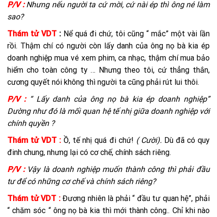
P/V :
Nhưng nếu người ta cứ mời, cứ nài ép thì ông né làm
sao?
Thám tử VDT
:
Nể quá đi chứ, tôi cũng “ mắc” một vài lần
rồi. Thậm chí có người còn lấy danh của ông nọ bà kia ép
doanh nghiệp mua vé xem phim, ca nhạc, thậm chí mua bảo
hiểm cho toàn công ty … Nhưng theo tôi, cứ thẳng thắn,
cương quyết nói không thì người ta cũng phải rút lui thôi.
P/V :
“ Lấy danh của ông nọ bà kia ép doanh nghiệp”
Dường như đó là mối quan hệ tế nhị giữa doanh nghiệp với
chính quyền ?
Thám tử VDT :
Ồ, tế nhị quá đi chứ!
( Cười).
Dù đã có quy
đinh chung, nhưng lại có cơ chế, chính sách riêng.
P/V :
Vậy là doanh nghiệp muốn thành công thì phải đầu
tư để có những cơ chế và chính sách riêng?
Thám tử VDT :
Đương nhiên là phải “ đầu tư quan hệ”, phải
“ chăm sóc “ ông nọ bà kia thì mới thành công.. Chỉ khi nào