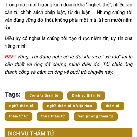
Trong một môi trường kinh doanh khá “ nghẹt thở”, nhiều rào
cản từ chính sách pháp luật, từ dư luận … Nhưng chúng tôi
vẫn đúng vững đó thôi, không phải một mà là hơn mười năm
rồi.
Điều ấy có nghĩa là chúng tôi tạo được niềm tin, uy tín của
riêng mình.
P/V :
Vâng. Tôi đang nghĩ có lẽ đôi khi việc “ xé rào” lại là
cần thiết và ông đã chứng minh điều đó. Tôi chúc ông
thành công và cảm ơn ông về buổi trò chuyện này.
Tags:
Cong ty tham tu
Dịch vụ thám tử
nghề thám tử
nghề thám tử ở Việt Nam
thám tử
thám tử tư
thuê thám tử
văn phòng thám tử
DỊCH VỤ THÁM TỬ