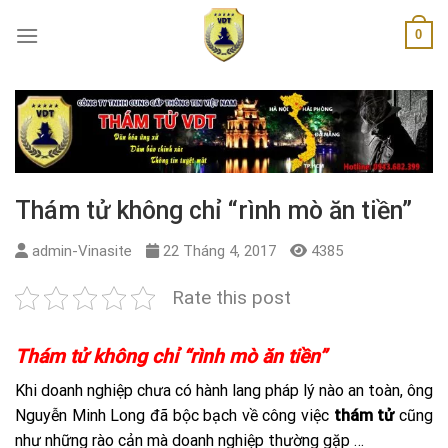
Skip
0
to
content
Thám tử không chỉ “rình mò ăn tiền”
admin-Vinasite
22 Tháng 4, 2017
4385
Rate this post
Thám tử không chỉ “rình mò ăn tiền”
Khi doanh nghiệp chưa có hành lang pháp lý nào an toàn, ông
Nguyễn Minh Long đã bộc bạch về công việc
thám tử
cũng
như những rào cản mà doanh nghiệp thường gặp …