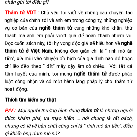
nhắn gửi tới điều gì?
Thám tử VDT :
Chủ yếu tôi viết về những câu chuyện tác
nghiệp của chính tôi và anh em trong công ty, những nghiệp
vụ cơ bản của
nghề thám tử
cùng những khó khăn, thử
thách mà anh em phải vượt quá để hoàn thành nhiệm vụ.
Đọc cuốn sách này, tôi hy vọng độc giả sẽ hiểu hơn về
nghề
thám tử ở Việt Nam
, không đơn giản chỉ là “ rình mò ăn
tiền”, xía mũi vào chuyện bồ bịch của gia đình nào đó hoặc
chỉ lẽo đẽo theo “ đít” mấy cậy ấm cô chiêu… Với tất cả
tâm huyết của mình, tôi mong
nghề thám tử
được pháp
luật công nhận và có một hành lang pháp lý cho thám tử
hoạt động.
Thích tìm kiếm sự thật
P/V :
Mọi người thường hình dung
thám tử
là những người
thích khám phá, ưa mạo hiểm … nói chung là rất oách,
nhưng có lẽ về bản chất cũng chỉ là “ rình mò ăn tiền”, điều
gì khiến ông đam mê nó?