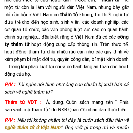
một từ còn lạ lẫm với người dân Việt Nam, nhưng bây giờ
chỉ cần hỏi ở Việt Nam có
thám tử
không, tôi thiết nghĩ từ
đứa trẻ cho đến học sinh, sinh viên, các doanh nghiệp, các
cơ quan tổ chức, các văn phòng luật sư, các cơ quan hành
chính sự nghiệp… đều biết rằng ở Việt Nam đã có các
công
ty thám tử
hoạt động cung cấp thông tin. Trên thực tế,
hoạt động thám tử chịu nhiều rào cản như các quy định về
xâm phạm bí mật đời tư, quyền công dân, bí mật kinh doanh
… trong khi pháp luật lại chưa có hành lang an toàn cho hoạt
động của họ.
P/V :
Tôi nghe nói hình như ông còn chuẩn bị xuất bản cả
sách về nghề thám tử?
Thám tử VDT :
À, đúng. Cuốn sách mang tên “ Phía
sau vành mũ thám tử” do NXB Quân đội nhân dân thực hiện.
P/V :
Nếu tôi không nhầm thì đây là cuốn sách đầu tiên về
nghề thám tử ở Việt Nam
? Ông viết gì trong đó và muốn