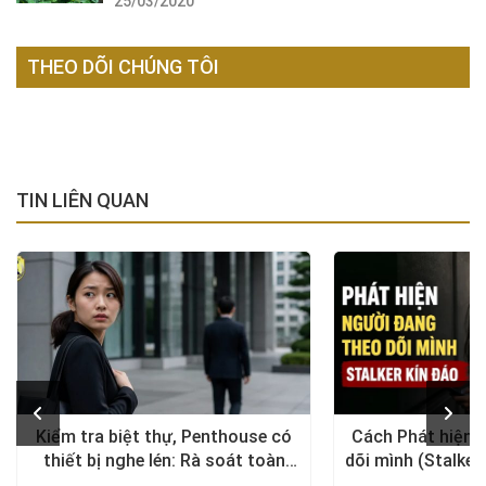
25/03/2020
THEO DÕI CHÚNG TÔI
TIN LIÊN QUAN
Kiểm tra biệt thự, Penthouse có
Cách Phát hiện 
thiết bị nghe lén: Rà soát toàn
dõi mình (Stalker
diện, trả lại không gian riêng tư
xử lý a