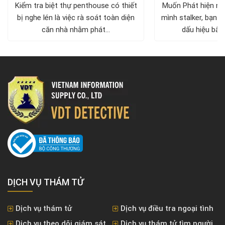
Kiểm tra biệt thự penthouse có thiết
Muốn Phát hiện ng
bị nghe lén là việc rà soát toàn diện
mình stalker, bạn c
căn nhà nhằm phát...
dấu hiệu bất 
DỊCH VỤ THÁM TỬ
Dịch vụ thám tử
Dịch vụ điều tra ngoại tình
Dịch vụ theo dõi giám sát
Dịch vụ thám tử tìm người