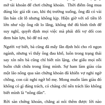
mở tài khoản để chơi chứng khoán. Thời điểm ông mua
đúng lúc giá rất cao, khi thị trường xuống, ông đã có vài
lần bán cắt lỗ nhưng không kịp. Hiện giờ với số tiền lỗ
lớn như vậy ông rất lo lắng, không thể đủ bình tĩnh để
suy nghĩ, quyết định mọi việc mà phải dối vợ dối con
đem bán lợn, bò để trả nợ.
Người vợ biết, bà cũng đã mấy lần định hỏi cho rõ ngọn
ngành, nhưng vì thấy ông đau khổ, luôn trong trạng thái
say xỉn nên bà cũng chỉ biết nín lặng, che giấu mọi nỗi
buồn chất chứa trong lòng mình. Sự ham làm giàu của
một lão nông qua sàn chứng khoán đã khiến vợ nghi ngờ
chồng, con cái nghi ngờ bố mẹ. Mong muốn làm giàu đó
không có gì đáng trách, có chăng chỉ nên trách lão không
biết mình là “nông dân”.
Rời sàn chứng khoán, chẳng ai nói thêm được lời nào