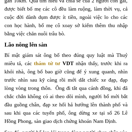
gần 10km. Qua tìm hiểu và chia sẻ của 2 người con gái,
được biết bố mẹ các cô đều làm ruộng, làm thời vụ, cả
cuộc đời dành dụm được ít tiền, ngoài việc lo cho các
con học hành, bố mẹ cô xoay sở kiếm thêm thu nhập
bằng việc chăn nuôi trâu bò.
Lão nông lên sàn
Bí mật giám sát ông bố theo đúng quy luật mà Thuỷ
miêu tả, các
thám tử tư
VDT
nhận thấy, trước khi ra
khỏi nhà, ông bố bao giờ cũng để ý xung quanh, nhìn
trước nhìn sau kỹ càng rồi mới dắt chiếc xe đạp, đạp
lòng vòng trong thôn. Ông đi tắt qua cánh đồng, khi đã
chắc chắn không có ai theo dõi mình, người bố mới bắt
đầu guồng chân, đạp xe hối hả hướng lên thành phố và
sau khi qua các tuyến phố, ông dừng xe tại số 26 Lê
Hồng Phong, sàn giao dịch chứng khoán Nam Định.