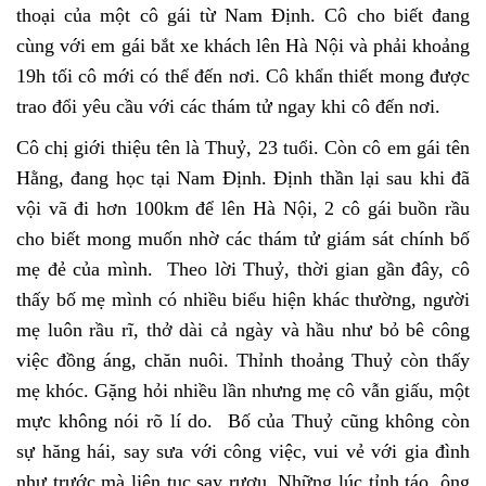
thoại của một cô gái từ Nam Định. Cô cho biết đang
cùng với em gái bắt xe khách lên Hà Nội và phải khoảng
19h tối cô mới có thể đến nơi. Cô khẩn thiết mong được
trao đổi yêu cầu với các thám tử ngay khi cô đến nơi.
Cô chị giới thiệu tên là Thuỷ, 23 tuổi. Còn cô em gái tên
Hằng, đang học tại Nam Định. Định thần lại sau khi đã
vội vã đi hơn 100km để lên Hà Nội, 2 cô gái buồn rầu
cho biết mong muốn nhờ các thám tử giám sát chính bố
mẹ đẻ của mình. Theo lời Thuỷ, thời gian gần đây, cô
thấy bố mẹ mình có nhiều biểu hiện khác thường, người
mẹ luôn rầu rĩ, thở dài cả ngày và hầu như bỏ bê công
việc đồng áng, chăn nuôi. Thỉnh thoảng Thuỷ còn thấy
mẹ khóc. Gặng hỏi nhiều lần nhưng mẹ cô vẫn giấu, một
mực không nói rõ lí do. Bố của Thuỷ cũng không còn
sự hăng hái, say sưa với công việc, vui vẻ với gia đình
như trước mà liên tục say rượu. Những lúc tỉnh táo, ông