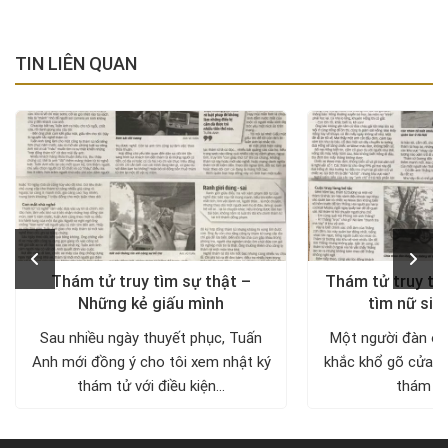
TIN LIÊN QUAN
Thám tử truy tìm sự thật –
Thám tử truy tìm
Những kẻ giấu mình
tìm nữ sin
Sau nhiều ngày thuyết phục, Tuấn
Một người đàn ôn
Anh mới đồng ý cho tôi xem nhật ký
khắc khổ gõ cửa c
thám tử với điều kiện...
thám tử 