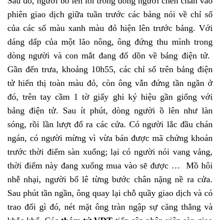
Sau đó, người bố len lỏi trong dòng người chen chân vào
phiên giao dịch giữa tuần trước các bảng nói về chỉ số
của các số màu xanh màu đỏ hiện lên trước bảng. Với
dáng dấp của một lão nông, ông đứng thu mình trong
dòng người và con mắt đang đổ dồn về bảng điện tử.
Gần đến trưa, khoảng 10h55, các chỉ số trên bảng điện
tử hiển thị toàn màu đỏ, còn ông vẫn đứng tần ngần ở
đó, trên tay cầm 1 tờ giấy ghi ký hiệu gần giống với
bảng điện tử. Sau ít phút, dòng người ồ lên như làn
sóng, rồi lần lượt đổ ra các cửa. Có người lắc đầu chán
ngán, có người mừng vì vừa bán được mã chứng khoán
trước thời điểm sàn xuống; lại có người nói vang vảng,
thời điểm này đang xuống mua vào sẽ được … Mồ hôi
nhễ nhại, người bố lê từng bước chân nặng nề ra cửa.
Sau phút tần ngần, ông quay lại chỗ quầy giao dịch và có
trao đổi gì đó, nét mặt ông tràn ngập sự căng thẳng và