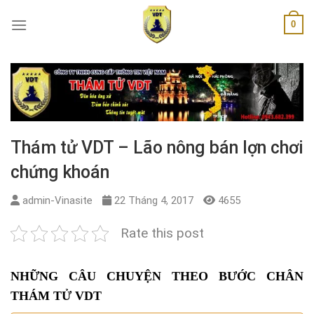
Skip
0
to
content
Thám tử VDT – Lão nông bán lợn chơi
chứng khoán
admin-Vinasite
22 Tháng 4, 2017
4655
Rate this post
NHỮNG CÂU CHUYỆN THEO BƯỚC CHÂN
THÁM TỬ VDT