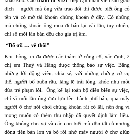
khắc khổ. Các
thám tử VDT
tiếp cận nhân viên sàn giao
dịch – người mà ông vừa trao đổi thì được biết ông có
tên và có mở tài khoản chứng khoán ở đây. Có những
mã chứng khoán ông mua đi bán lại vài lần, tuy nhiên,
chỉ số mỗi lần bán đều cho giá trị âm.
“Bố ơi! … về thôi”
Khi thông tin đã được các thám tử củng cố, xác định, 2
chị em Thuỷ và Hằng được thông báo sự việc. Bằng
những lời động viên, chia sẻ, với những chứng cứ cụ
thể, người bố buồn rầu, lặng lẽ trải lòng, khóc như một
đứa trẻ phạm lỗi. Ông kể lại toàn bộ diễn biến sự việc,
chỉ vì mỗi lần ông đưa lợn lên thành phố bán, qua mấy
người ở chợ nói chơi chứng khoán rất có lãi, nên ông vì
mong muốn có thêm thu nhập đã quyết định làm liều.
Ông không cho vợ và các con biết mà dồn tất cả những
đồng tiền bán lợn và bò rồi nhờ mấy người ở chợ giúp