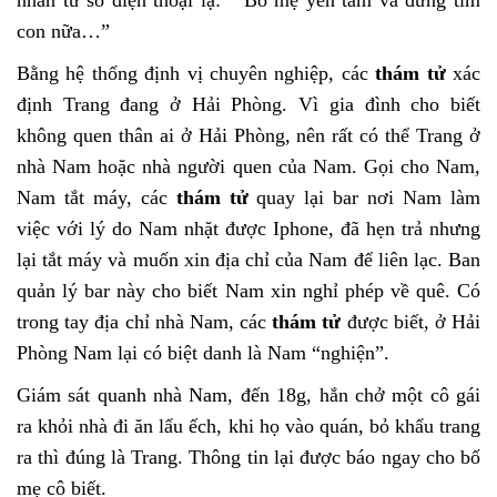
nhắn từ số điện thoại lạ: “ Bố mẹ yên tâm và đừng tìm
con nữa…”
Bằng hệ thống định vị chuyên nghiệp, các
thám tử
xác
định Trang đang ở Hải Phòng. Vì gia đình cho biết
không quen thân ai ở Hải Phòng, nên rất có thể Trang ở
nhà Nam hoặc nhà người quen của Nam. Gọi cho Nam,
Nam tắt máy, các
thám tử
quay lại bar nơi Nam làm
việc với lý do Nam nhặt được Iphone, đã hẹn trả nhưng
lại tắt máy và muốn xin địa chỉ của Nam để liên lạc. Ban
quản lý bar này cho biết Nam xin nghỉ phép về quê. Có
trong tay địa chỉ nhà Nam, các
thám tử
được biết, ở Hải
Phòng Nam lại có biệt danh là Nam “nghiện”.
Giám sát quanh nhà Nam, đến 18g, hắn chở một cô gái
ra khỏi nhà đi ăn lẩu ếch, khi họ vào quán, bỏ khẩu trang
ra thì đúng là Trang. Thông tin lại được báo ngay cho bố
mẹ cô biết.