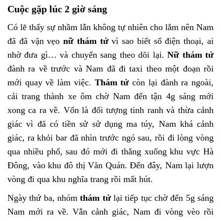
Cuộc gặp lúc 2 giờ sáng
Có lẽ thấy sự nhầm lẫn không tự nhiên cho lắm nên Nam
đã đã vặn vẹo
nữ thám tử
vì sao biết số điện thoại, ai
nhờ đưa gì… và chuyển sang theo dõi lại.
Nữ thám tử
đành ra về trước và Nam đã đi taxi theo một đoạn rồi
mới quay về làm việc.
Thám tử
còn lại đành ra ngoài,
cải trang thành xe ôm chờ Nam đến tận 4g sáng mới
xong ca ra về. Vốn là đối tượng tinh ranh và thừa cảnh
giác vì đã có tiền sử sử dụng ma túy, Nam khá cảnh
giác, ra khỏi bar đã nhìn trước ngó sau, rồi đi lòng vòng
qua nhiều phố, sau đó mới đi thẳng xuống khu vực Hà
Đông, vào khu đô thị Văn Quán. Đến đây, Nam lại lượn
vòng đi qua khu nghĩa trang rồi mất hút.
Ngày thứ ba, nhóm
thám tử
lại tiếp tục chờ đến 5g sáng
Nam mới ra về. Vẫn cảnh giác, Nam đi vòng vèo rồi