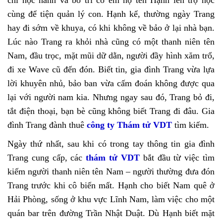
chỉ học hành và bố trí cô em họ tên Hạnh lên trọ học
cùng để tiện quản lý con. Hạnh kể, thường ngày Trang
hay đi sớm về khuya, có khi không về bảo ở lại nhà bạn.
Lúc nào Trang ra khỏi nhà cũng có một thanh niên tên
Nam, đầu trọc, mặt mũi dữ dằn, người đầy hình xăm trổ,
đi xe Wave cũ đến đón. Biết tin, gia đình Trang vừa lựa
lời khuyên nhủ, bảo ban vừa cấm đoán không được qua
lại với người nam kia. Nhưng ngay sau đó, Trang bỏ đi,
tắt điện thoại, bạn bè cũng không biết Trang đi đâu. Gia
đình Trang đành thuê
công ty Thám tử VDT
tìm kiếm.
Ngày thứ nhất, sau khi có trong tay thông tin gia đình
Trang cung cấp, các
thám tử VDT
bắt đầu từ việc tìm
kiếm người thanh niên tên Nam – người thường đưa đón
Trang trước khi cô biến mất. Hạnh cho biết Nam quê ở
Hải Phòng, sống ở khu vực Lĩnh Nam, làm việc cho một
quán bar trên đường Trần Nhật Duật. Dù Hạnh biết mặt