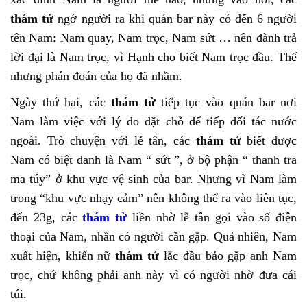
thám tử
ngớ người ra khi quán bar này có đến 6 người
tên Nam: Nam quay, Nam trọc, Nam sứt … nên đành trả
lời đại là Nam trọc, vì Hạnh cho biết Nam trọc đầu. Thế
nhưng phán đoán của họ đã nhầm.
Ngày thứ hai, các
thám tử
tiếp tục vào quán bar nơi
Nam làm việc với lý do đặt chỗ để tiếp đối tác nước
ngoài. Trò chuyện với lễ tân, các
thám tử
biết được
Nam có biệt danh là Nam “ sứt ”, ở bộ phận “ thanh tra
ma túy” ở khu vực vệ sinh của bar. Nhưng vì Nam làm
trong “khu vực nhạy cảm” nên không thể ra vào liên tục,
đến 23g, các
thám tử
liền nhờ lễ tân gọi vào số điện
thoại của Nam, nhắn có người cần gặp. Quả nhiên, Nam
xuất hiện, khiến nữ
thám tử
lắc đầu bảo gặp anh Nam
trọc, chứ không phải anh này vì có người nhờ đưa cái
túi.