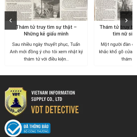
Thám tử truy tìm sự thật –
Thám tử truy tìm
Những kẻ giấu mình
tìm nữ sin
Sau nhiều ngày thuyết phục, Tuấn
Một người đàn ôn
Anh mới đồng ý cho tôi xem nhật ký
khắc khổ gõ cửa c
thám tử với điều kiện...
thám tử 