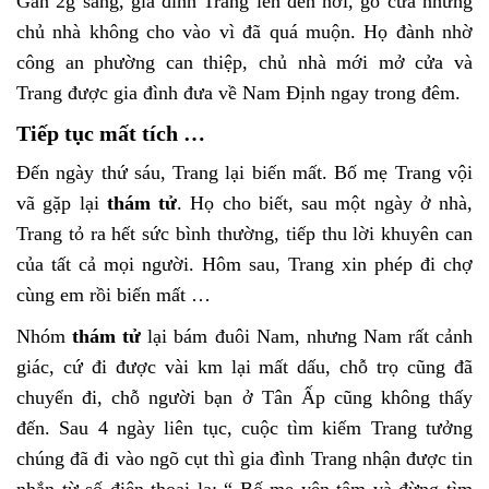
Gần 2g sáng, gia đình Trang lên đến nơi, gõ cửa nhưng
chủ nhà không cho vào vì đã quá muộn. Họ đành nhờ
công an phường can thiệp, chủ nhà mới mở cửa và
Trang được gia đình đưa về Nam Định ngay trong đêm.
Tiếp tục mất tích …
Đến ngày thứ sáu, Trang lại biến mất. Bố mẹ Trang vội
vã gặp lại
thám tử
. Họ cho biết, sau một ngày ở nhà,
Trang tỏ ra hết sức bình thường, tiếp thu lời khuyên can
của tất cả mọi người. Hôm sau, Trang xin phép đi chợ
cùng em rồi biến mất …
Nhóm
thám tử
lại bám đuôi Nam, nhưng Nam rất cảnh
giác, cứ đi được vài km lại mất dấu, chỗ trọ cũng đã
chuyển đi, chỗ người bạn ở Tân Ấp cũng không thấy
đến. Sau 4 ngày liên tục, cuộc tìm kiếm Trang tưởng
chúng đã đi vào ngõ cụt thì gia đình Trang nhận được tin