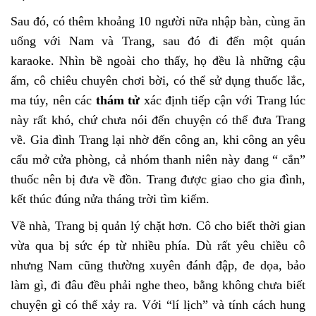
Sau đó, có thêm khoảng 10 người nữa nhập bàn, cùng ăn
uống với Nam và Trang, sau đó đi đến một quán
karaoke. Nhìn bề ngoài cho thấy, họ đều là những cậu
ấm, cô chiêu chuyên chơi bời, có thể sử dụng thuốc lắc,
ma túy, nên các
thám tử
xác định tiếp cận với Trang lúc
này rất khó, chứ chưa nói đến chuyện có thể đưa Trang
về. Gia đình Trang lại nhờ đến công an, khi công an yêu
cẩu mở cửa phòng, cả nhóm thanh niên này đang “ cắn”
thuốc nên bị đưa về đồn. Trang được giao cho gia đình,
kết thúc đúng nửa tháng trời tìm kiếm.
Về nhà, Trang bị quản lý chặt hơn. Cô cho biết thời gian
vừa qua bị sức ép từ nhiều phía. Dù rất yêu chiều cô
nhưng Nam cũng thường xuyên đánh đập, đe dọa, bảo
làm gì, đi đâu đều phải nghe theo, bằng không chưa biết
chuyện gì có thể xảy ra. Với “lí lịch” và tính cách hung