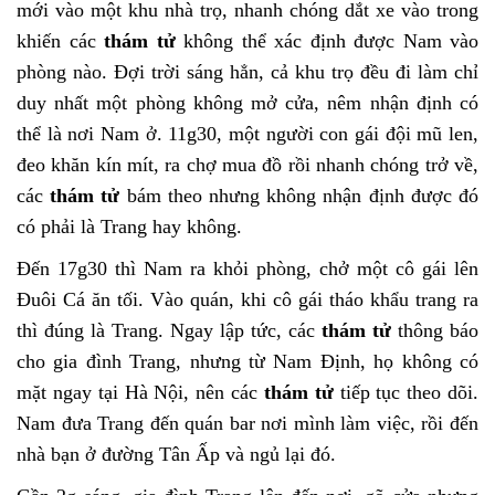
mới vào một khu nhà trọ, nhanh chóng dắt xe vào trong
khiến các
thám tử
không thể xác định được Nam vào
phòng nào. Đợi trời sáng hẳn, cả khu trọ đều đi làm chỉ
duy nhất một phòng không mở cửa, nêm nhận định có
thể là nơi Nam ở. 11g30, một người con gái đội mũ len,
đeo khăn kín mít, ra chợ mua đồ rồi nhanh chóng trở về,
các
thám tử
bám theo nhưng không nhận định được đó
có phải là Trang hay không.
Đến 17g30 thì Nam ra khỏi phòng, chở một cô gái lên
Đuôi Cá ăn tối. Vào quán, khi cô gái tháo khẩu trang ra
thì đúng là Trang. Ngay lập tức, các
thám tử
thông báo
cho gia đình Trang, nhưng từ Nam Định, họ không có
mặt ngay tại Hà Nội, nên các
thám tử
tiếp tục theo dõi.
Nam đưa Trang đến quán bar nơi mình làm việc, rồi đến
nhà bạn ở đường Tân Ấp và ngủ lại đó.