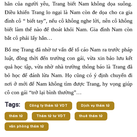
hãn của người yêu, Trang biết Nam không dọa suông.
Điều khiến Trang lo ngại là Nam còn đe dọa cho ca gia
đình cô “ biết tay”, nếu cô không nghe lời, nên cô không
biết làm thế nào để thoát khỏi Nam. Gia đình Nam còn
bắt cô phải lấy hắn…
Bố mẹ Trang đã nhờ tư vấn để tố cáo Nam ra trước pháp
luật, đồng thời đến trường con gái, vừa xin bảo lưu kết
quả học tập, vừa nhờ nhà trường thông báo là Trang đã
bỏ học để đánh lừa Nam. Họ cũng có ý định chuyển đi
nơi ở mới để Nam không tìm được Trang, hy vọng giúp
cô con gái “trở lại bình thường”…
Tags:
Công ty thám tử VDT
Dịch vụ thám tử
thám tử
Thám tử tư VDT
thuê thám tử
văn phòng thám tử