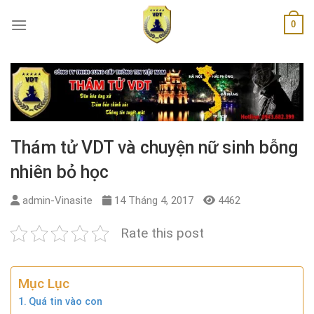
Skip
0
to
content
Thám tử VDT và chuyện nữ sinh bỗng
nhiên bỏ học
admin-Vinasite
14 Tháng 4, 2017
4462
Rate this post
Mục Lục
Quá tin vào con