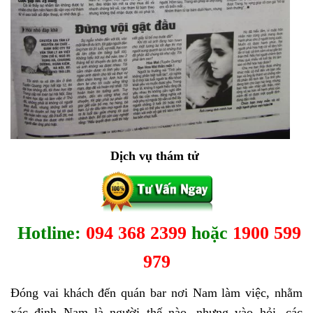
Dịch vụ thám tử
Hotline:
094 368 2399
hoặc
1900 599
979
Đóng vai khách đến quán bar nơi Nam làm việc, nhằm
xác đinh Nam là người thế nào, nhưng vào hỏi, các