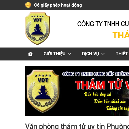
Skip
Có giấy phép hoạt động
to
content
GIỚI THIỆU
DỊCH VỤ
THIẾT 
Văn phòng thám tử uy tín Phường 