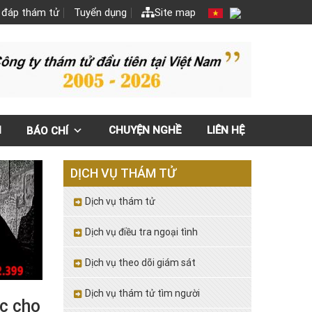
 đáp thám tử
Tuyển dụng
Site map
N
CHUYỆN NGHỀ
LIÊN HỆ
BÁO CHÍ
DỊCH VỤ THÁM TỬ
Dịch vụ thám tử
Dịch vụ điều tra ngoại tình
Dịch vụ theo dõi giám sát
Dịch vụ thám tử tìm người
ác cho