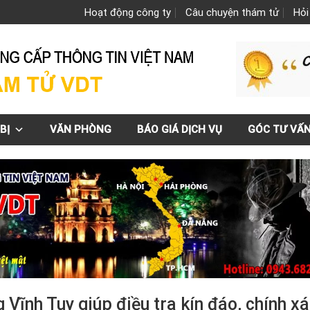
Hoạt động công ty
Câu chuyện thám tử
Hỏi
BỊ
VĂN PHÒNG
BÁO GIÁ DỊCH VỤ
GÓC TƯ VẤ
Vĩnh Tuy giúp điều tra kín đáo, chính x