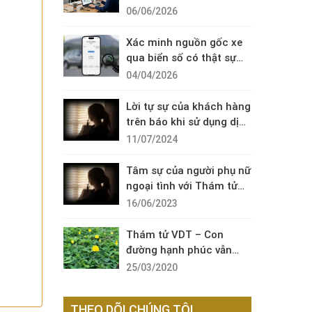
Diện Cuộc Gọi Đáng Ngờ
06/06/2026
Xác minh nguồn gốc xe
qua biển số có thật sự
cần thiết?
04/04/2026
Lời tự sự của khách hàng
trên báo khi sử dụng dịch
vụ thám tử sài gòn VDT
11/07/2024
Tâm sự của người phụ nữ
ngoại tình với Thám tử
VDT
16/06/2023
Thám tử VDT – Con
đường hạnh phúc vẫn
còn đó !
25/03/2020
THEO DÕI CHÚNG TÔI